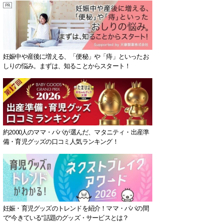
妊娠中や産後に増える、「便秘」や「痔」といったお
しりの悩み。まずは、知ることからスタート！
約2000人のママ・パパが選んだ、マタニティ・出産準
備・育児グッズの口コミ人気ランキング！
妊娠・育児グッズのトレンドを紹介！ママ・パパの間
で“今きている”話題のグッズ・サービスとは？