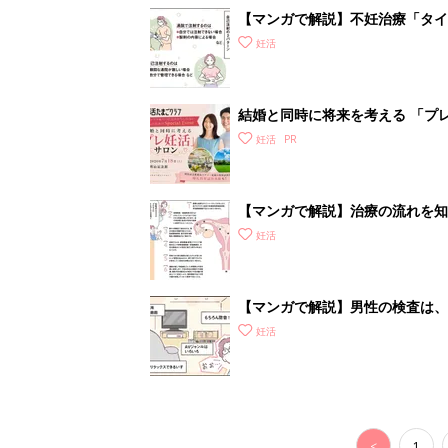
【マンガで解説】不妊治療「タイ
診ガイドSTEP3
妊活
結婚と同時に将来を考える 「プレ
妊活
【マンガで解説】治療の流れを知
いて］
妊活
【マンガで解説】男性の検査は、
STEP1［男性が受ける検査編］
妊活
<
1