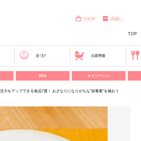
SHOP
内祝い
TOP
き
名づけ
出産準備
SNS
キャンペーン
活力をアップできる食品7選！ おざなりになりがちな“栄養素”を補おう