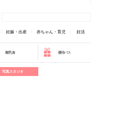
妊娠・出産
赤ちゃん・育児
妊活
離乳食
優待パス
写真スタジオ