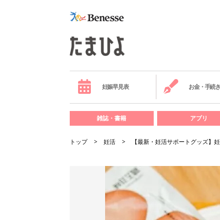
妊娠早見表
お金・手続
雑誌・書籍
アプリ
トップ
妊活
【最新・妊活サポートグッズ】妊