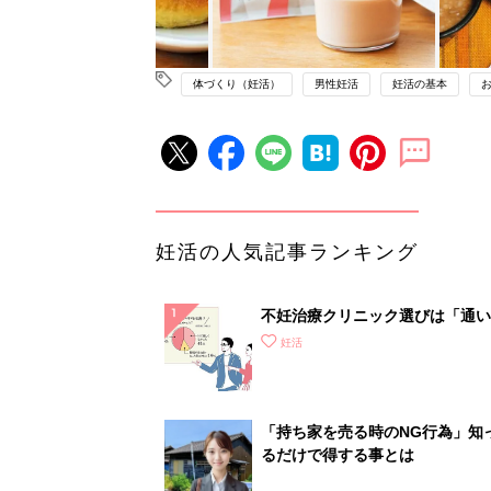
体づくり（妊活）
男性妊活
妊活の基本
妊活の人気記事ランキング
不妊治療クリニック選びは「通い
さ」が大切！選び方、重要3カ条
妊活
て？
「持ち家を売る時のNG行為」知
るだけで得する事とは