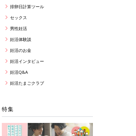
排卵日計算ツール
セックス
男性妊活
妊活体験談
妊活のお金
妊活インタビュー
妊活Q&A
妊活たまごクラブ
特集