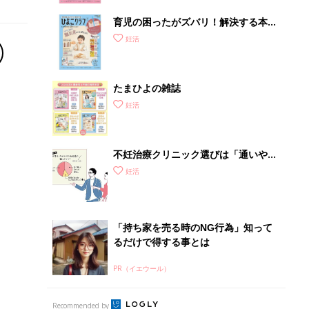
育児の困ったがズバリ！解決する本
『ひよこクラブ 秋号』 4カ月～2才
妊活
になるまで、育児に役立つ情報がいっ
ぱい！
たまひよの雑誌
妊活
不妊治療クリニック選びは「通いやす
さ」が大切！選び方、重要3カ条っ
妊活
て？
「持ち家を売る時のNG行為」知って
るだけで得する事とは
PR（イエウール）
Recommended by