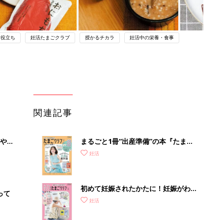
お役立ち
妊活たまごクラブ
授かるチカラ
妊活中の栄養・食事
関連記事
やす
まるごと1冊“出産準備”の本『たまご
っ
クラブ 夏号』〈スペシャル大特集〉
妊活
夫婦で予習する 出産の教科書
初めて妊娠されたかたに！妊娠がわか
って
ったら最初に読む本『初めてのたまご
妊活
クラブ 夏号』