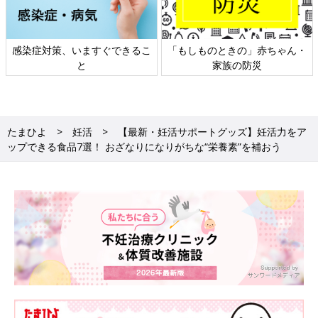
もしものときの」赤ちゃん・
日本外来小児科学会リーフレッ
六星
家族の防災
ト検討会
たまひよ
妊活
【最新・妊活サポートグッズ】妊活力をア
ップできる食品7選！ おざなりになりがちな“栄養素”を補おう