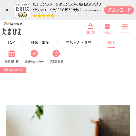
×
内祝い
SHOP
メニュー
TOP
妊娠・出産
赤ちゃん・育児
妊活
排卵日計算
妊娠チェッカー
予定日計算
妊活たまごクラブ