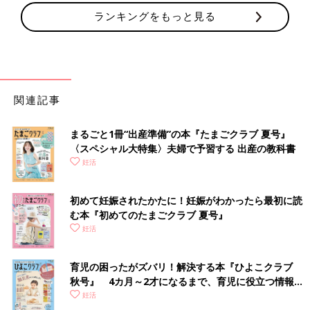
ランキングをもっと見る
関連記事
まるごと1冊“出産準備”の本『たまごクラブ 夏号』
〈スペシャル大特集〉夫婦で予習する 出産の教科書
妊活
初めて妊娠されたかたに！妊娠がわかったら最初に読
む本『初めてのたまごクラブ 夏号』
妊活
育児の困ったがズバリ！解決する本『ひよこクラブ
秋号』 4カ月～2才になるまで、育児に役立つ情報が
いっぱい！
妊活