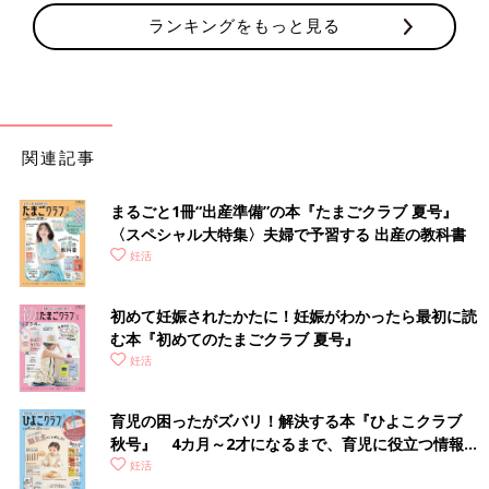
ランキングをもっと見る
関連記事
まるごと1冊“出産準備”の本『たまごクラブ 夏号』
〈スペシャル大特集〉夫婦で予習する 出産の教科書
妊活
初めて妊娠されたかたに！妊娠がわかったら最初に読
む本『初めてのたまごクラブ 夏号』
妊活
育児の困ったがズバリ！解決する本『ひよこクラブ
秋号』 4カ月～2才になるまで、育児に役立つ情報が
いっぱい！
妊活