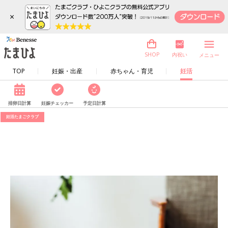
×
内祝い
SHOP
メニュー
TOP
妊娠・出産
赤ちゃん・育児
妊活
排卵日計算
妊娠チェッカー
予定日計算
妊活たまごクラブ