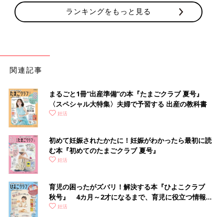
ランキングをもっと見る
関連記事
まるごと1冊“出産準備”の本『たまごクラブ 夏号』
〈スペシャル大特集〉夫婦で予習する 出産の教科書
妊活
初めて妊娠されたかたに！妊娠がわかったら最初に読
む本『初めてのたまごクラブ 夏号』
妊活
育児の困ったがズバリ！解決する本『ひよこクラブ
秋号』 4カ月～2才になるまで、育児に役立つ情報が
いっぱい！
妊活