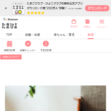
×
内祝い
SHOP
メニュー
TOP
妊娠・出産
赤ちゃん・育児
妊活
排卵日計算
妊娠チェッカー
予定日計算
妊活たまごクラブ