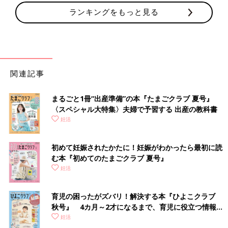
ランキングをもっと見る
関連記事
まるごと1冊“出産準備”の本『たまごクラブ 夏号』
〈スペシャル大特集〉夫婦で予習する 出産の教科書
妊活
初めて妊娠されたかたに！妊娠がわかったら最初に読
む本『初めてのたまごクラブ 夏号』
妊活
育児の困ったがズバリ！解決する本『ひよこクラブ
秋号』 4カ月～2才になるまで、育児に役立つ情報が
いっぱい！
妊活