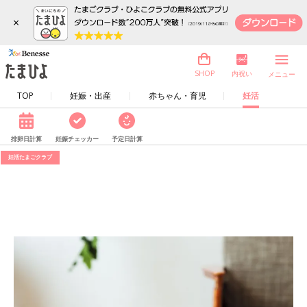
×
内祝い
SHOP
メニュー
TOP
妊娠・出産
赤ちゃん・育児
妊活
排卵日計算
妊娠チェッカー
予定日計算
妊活たまごクラブ