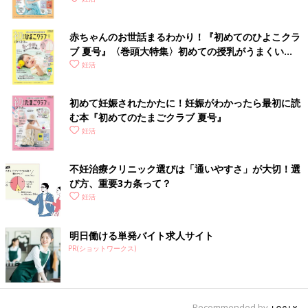
赤ちゃんのお世話まるわかり！『初めてのひよこクラ
ブ 夏号』〈巻頭大特集〉初めての授乳がうまくい
く！ おっぱい・ミルクの基本と夏のトラブル 解決テ
妊活
ク
初めて妊娠されたかたに！妊娠がわかったら最初に読
む本『初めてのたまごクラブ 夏号』
妊活
不妊治療クリニック選びは「通いやすさ」が大切！選
び方、重要3カ条って？
妊活
明日働ける単発バイト求人サイト
PR(ショットワークス)
Recommended by