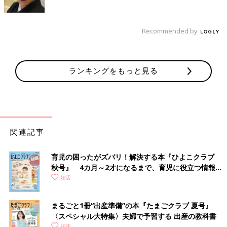
Recommended by
ランキングをもっと見る
関連記事
育児の困ったがズバリ！解決する本『ひよこクラブ
秋号』 4カ月～2才になるまで、育児に役立つ情報が
いっぱい！
妊活
まるごと1冊“出産準備”の本『たまごクラブ 夏号』
〈スペシャル大特集〉夫婦で予習する 出産の教科書
妊活