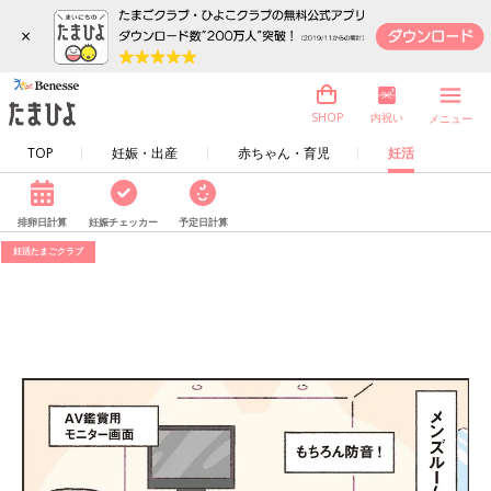
×
内祝い
SHOP
メニュー
TOP
妊娠・出産
赤ちゃん・育児
妊活
排卵日計算
妊娠チェッカー
予定日計算
妊活たまごクラブ