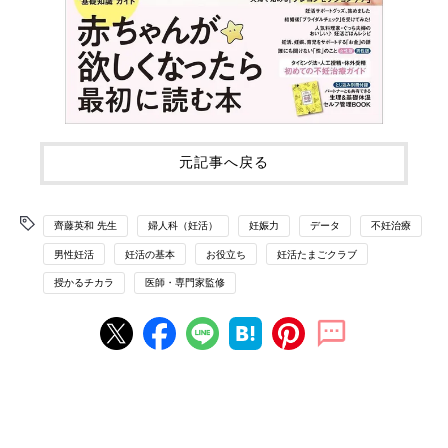
元記事へ戻る
齊藤英和 先生
婦人科（妊活）
妊娠力
データ
不妊治療
男性妊活
妊活の基本
お役立ち
妊活たまごクラブ
授かるチカラ
医師・専門家監修