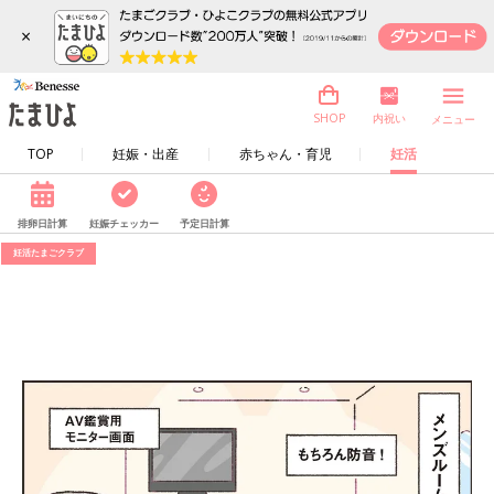
×
内祝い
SHOP
メニュー
TOP
妊娠・出産
赤ちゃん・育児
妊活
排卵日計算
妊娠チェッカー
予定日計算
妊活たまごクラブ