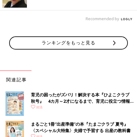
Recommended by
ランキングをもっと見る
関連記事
育児の困ったがズバリ！解決する本『ひよこクラブ
秋号』 4カ月～2才になるまで、育児に役立つ情報が
いっぱい！
妊活
まるごと1冊“出産準備”の本『たまごクラブ 夏号』
〈スペシャル大特集〉夫婦で予習する 出産の教科書
妊活