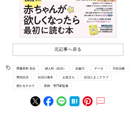
元記事へ戻る
齊藤英和 先生
婦人科（妊活）
妊娠力
データ
不妊治療
男性妊活
妊活の基本
お役立ち
妊活たまごクラブ
授かるチカラ
医師・専門家監修