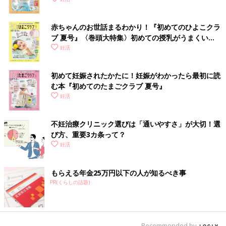
赤ちゃんのお世話まるわかり！『初めてのひよこクラ
ブ 夏号』〈巻頭大特集〉初めての授乳がうまくい
く！ おっぱい・ミルクの基本と夏のトラブル 解決テ
妊活
ク
初めて妊娠されたかたに！妊娠がわかったら最初に読
む本『初めてのたまごクラブ 夏号』
妊活
不妊治療クリニック選びは「通いやすさ」が大切！選
び方、重要3カ条って？
妊活
もらえる年金25万円以下の人が知るべき事
PR(くらしの話題)
Recommended by