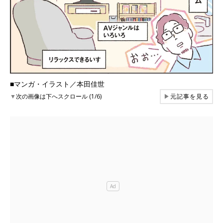
■マンガ・イラスト／本田佳世
▼
次の画像は下へスクロール (1/6)
▶
元記事を見る