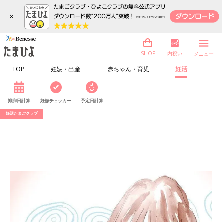
×
内祝い
SHOP
メニュー
TOP
妊娠・出産
赤ちゃん・育児
妊活
排卵日計算
妊娠チェッカー
予定日計算
妊活たまごクラブ