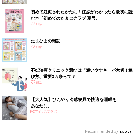
初めて妊娠されたかたに！妊娠がわかったら最初に読
む本『初めてのたまごクラブ 夏号』
妊活
たまひよの雑誌
妊活
不妊治療クリニック選びは「通いやすさ」が大切！選
び方、重要3カ条って？
妊活
【大人気】ひんやり冷感寝具で快適な睡眠を
あなたに。
PR(アイリスプラザ)
Recommended by