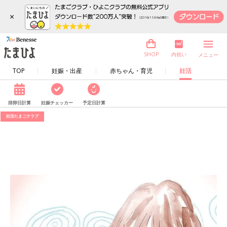
×
内祝い
SHOP
メニュー
TOP
妊娠・出産
赤ちゃん・育児
妊活
排卵日計算
妊娠チェッカー
予定日計算
妊活たまごクラブ