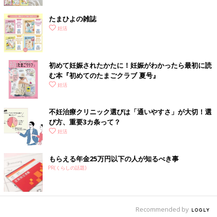
たまひよの雑誌
妊活
初めて妊娠されたかたに！妊娠がわかったら最初に読
む本『初めてのたまごクラブ 夏号』
妊活
不妊治療クリニック選びは「通いやすさ」が大切！選
び方、重要3カ条って？
妊活
もらえる年金25万円以下の人が知るべき事
PR(くらしの話題)
Recommended by