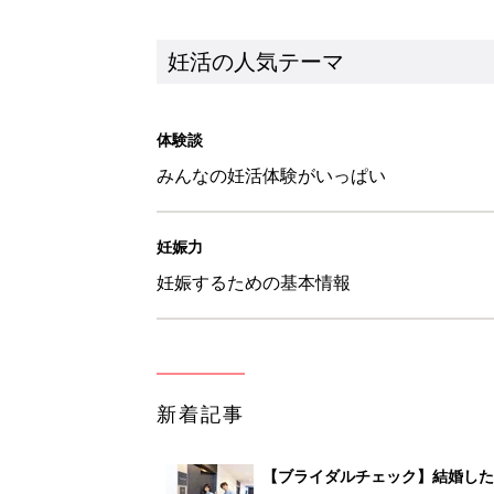
新着記事
【ブライダルチェック】結婚した
タートしよう
妊活
不妊治療の始めどきは「何人子ど
妊活
【体験レポ】ズボラな私の妊活の
妊活
人工授精・体外受精・顕微授精の
妊活