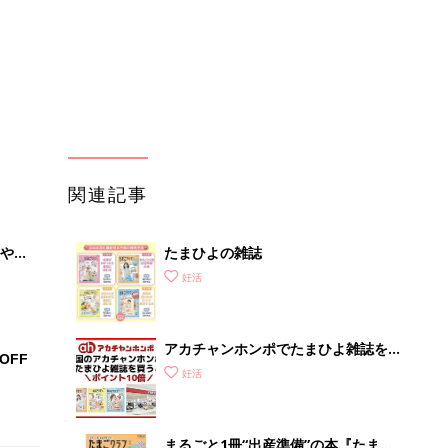
アカチャンホンポでたまひよ雑誌を買
OFF
うとポイント10倍【期間限定】
妊活
まるごと1冊“出産準備”の本『たまご
クラブ 夏号』〈スペシャル大特集〉
妊活
夫婦で予習する 出産の教科書
妊娠中に読みたい！3冊の「たまひ
よ」
妊活
初めて妊娠されたかたに！妊娠がわか
ったら最初に読む本『初めてのたまご
妊活
クラブ 夏号』
「今日の目玉商品は？」毎日変わるA
mazonタイムセールが見逃せない