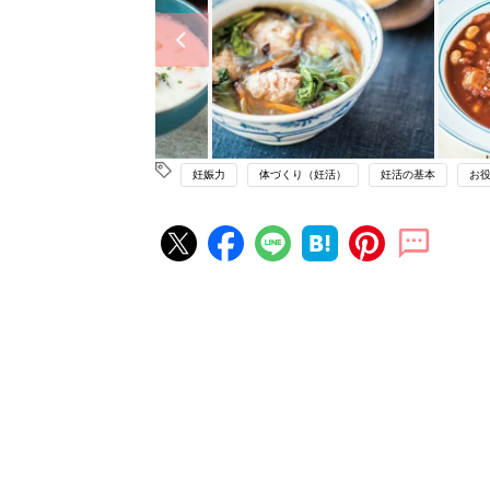
妊娠力
体づくり（妊活）
妊活の基本
お
妊活の人気記事ランキング
不妊治療クリニック選びは「通い
さ」が大切！選び方、重要3カ条
妊活
て？