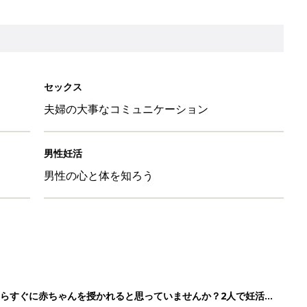
らすぐに赤ちゃんを授かれると思っていませんか？2人で妊活ス
もが欲しいか」次第！ 不妊治療クリニック受診ガイド
味方！RizMo（リズモ）でかんたん温度計測・データ管理
方法は？ 不妊治療クリニック受診ガイドSTEP4