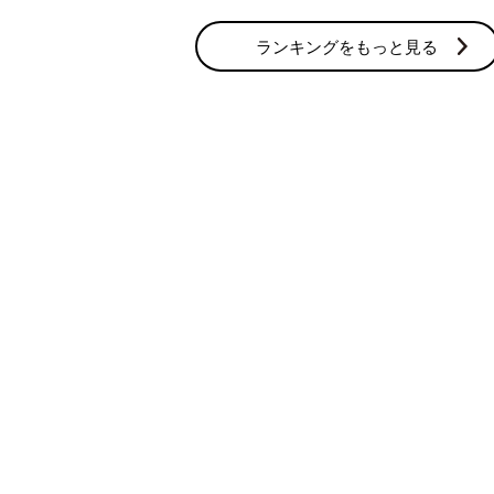
妊活の人気テーマ
体験談
みんなの妊活体験がいっぱい
妊娠力
妊娠するための基本情報