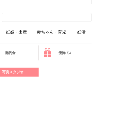
妊娠・出産
赤ちゃん・育児
妊活
離乳食
優待パス
写真スタジオ