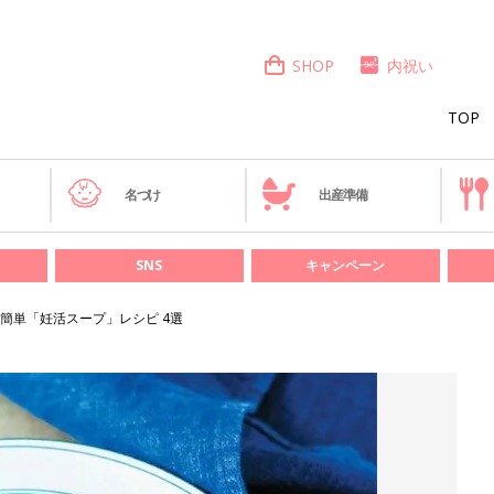
SHOP
内祝い
TOP
き
名づけ
出産準備
SNS
キャンペーン
簡単「妊活スープ」レシピ 4選