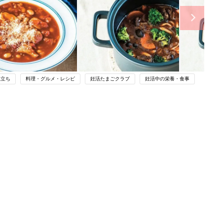
役立ち
料理・グルメ・レシピ
妊活たまごクラブ
妊活中の栄養・食事
関連記事
やす
たまひよの雑誌
っ
妊活