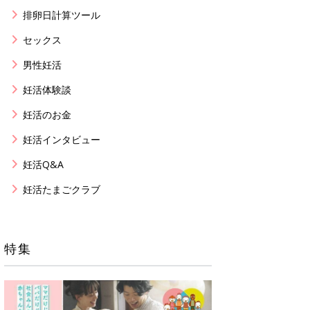
排卵日計算ツール
セックス
男性妊活
妊活体験談
妊活のお金
妊活インタビュー
妊活Q&A
妊活たまごクラブ
特集