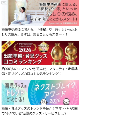
妊娠中や産後に増える、「便秘」や「痔」といったお
しりの悩み。まずは、知ることからスタート！
約2000人のママ・パパが選んだ、マタニティ・出産準
備・育児グッズの口コミ人気ランキング！
妊娠・育児グッズのトレンドを紹介！ママ・パパの間
で“今きている”話題のグッズ・サービスとは？