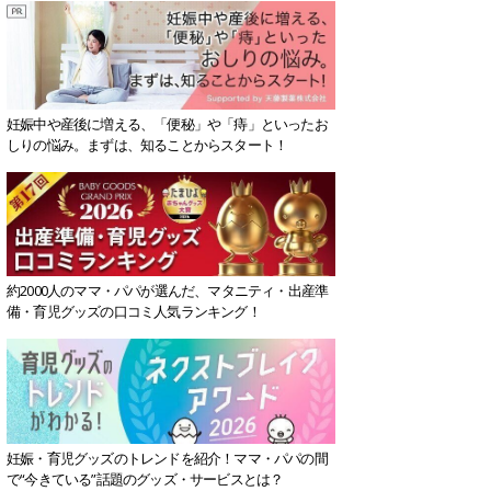
妊娠中や産後に増える、「便秘」や「痔」といったお
しりの悩み。まずは、知ることからスタート！
約2000人のママ・パパが選んだ、マタニティ・出産準
備・育児グッズの口コミ人気ランキング！
妊娠・育児グッズのトレンドを紹介！ママ・パパの間
で“今きている”話題のグッズ・サービスとは？