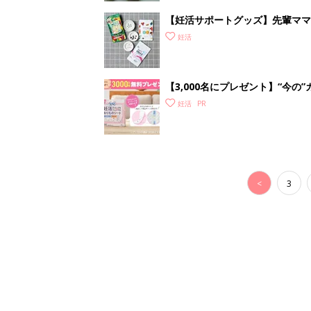
【妊活サポートグッズ】先輩ママ
グッズも
妊活
【3,000名にプレゼント】“今
ムーズに予測
妊活
<
3