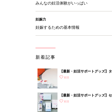
みんなの妊活体験がいっぱい
妊娠力
妊娠するための基本情報
新着記事
【最新・妊活サポートグッズ】タ
れな“ラブグッズ”を紹介
妊活
【最新・妊活サポートグッズ】セッ
査が自宅でできる!? 驚きグッズ
妊活