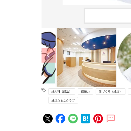
婦人科（妊活）
妊娠力
体づくり（妊活）
妊活たまごクラブ