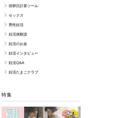
排卵日計算ツール
セックス
男性妊活
妊活体験談
妊活のお金
妊活インタビュー
妊活Q&A
妊活たまごクラブ
特集