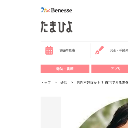
妊娠早見表
お金・手続
雑誌・書籍
アプリ
トップ
妊活
男性不妊症かも？ 自宅できる進