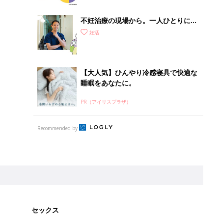
不妊治療の現場から。一人ひとりに合
った「オーダーメイドの不妊治療」っ
妊活
て？医師が回答
【大人気】ひんやり冷感寝具で快適な
睡眠をあなたに。
PR（アイリスプラザ）
Recommended by
セックス