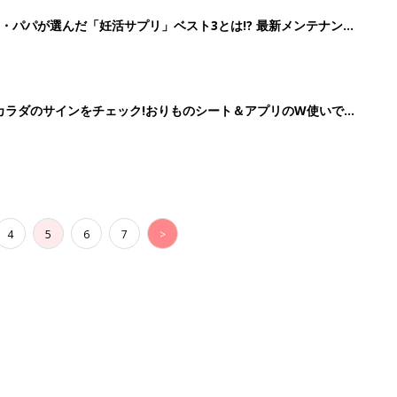
・パパが選んだ「妊活サプリ」ベスト3とは!? 最新メンテナンス
の”カラダのサインをチェック!おりものシート＆アプリのW使いでス
4
5
6
7
>