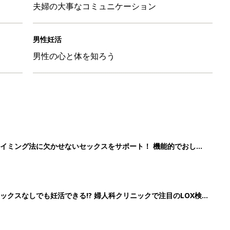
夫婦の大事なコミュニケーション
男性妊活
男性の心と体を知ろう
イミング法に欠かせないセックスをサポート！ 機能的でおしゃ
クスなしでも妊活できる!? 婦人科クリニックで注目のLOX検
続々