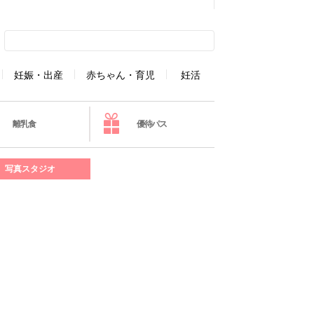
妊娠・出産
赤ちゃん・育児
妊活
離乳食
優待パス
写真スタジオ