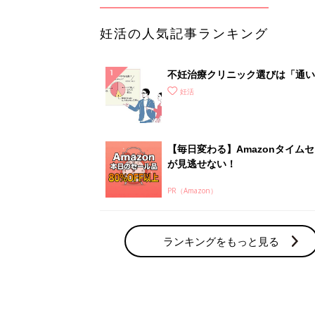
妊活の人気記事ランキング
不妊治療クリニック選びは「通い
さ」が大切！選び方、重要3カ条
妊活
て？
【毎日変わる】Amazonタイム
が見逃せない！
PR（Amazon）
ランキングをもっと見る