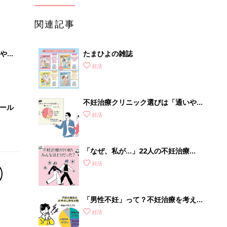
関連記事
やす
たまひよの雑誌
っ
妊活
不妊治療クリニック選びは「通いやす
セール
さ」が大切！選び方、重要3カ条っ
妊活
て？
「なぜ、私が…」22人の不妊治療
STORY。不妊治療は、大変だったこ
妊活
ともあればよかったことも。
「男性不妊」って？不妊治療を考える
前に、あなたの男性機能をチェック！
妊活