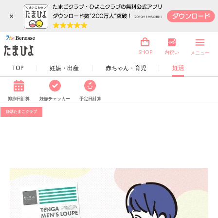
×
内祝い
SHOP
メニュー
TOP
妊娠・出産
赤ちゃん・育児
妊活
排卵日計算
妊娠チェッカー
予定日計算
妊活たまごクラブ