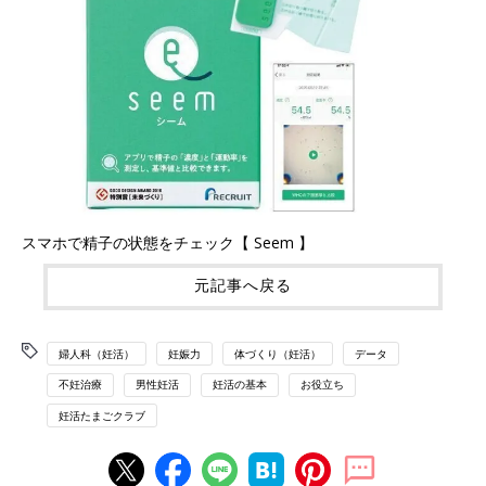
スマホで精子の状態をチェック【 Seem 】
元記事へ戻る
婦人科（妊活）
妊娠力
体づくり（妊活）
データ
不妊治療
男性妊活
妊活の基本
お役立ち
妊活たまごクラブ