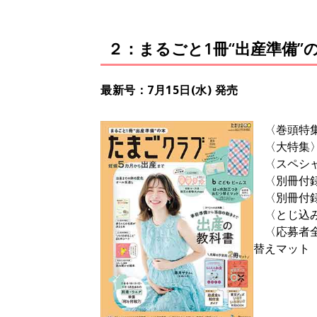
２：まるごと1冊“出産準備”
最新号：7月15日(水) 発売
〈巻頭特集
〈大特集〉妊
〈スペシャ
〈別冊付録
〈別冊付録
〈とじ込み
〈応募者全
替えマット