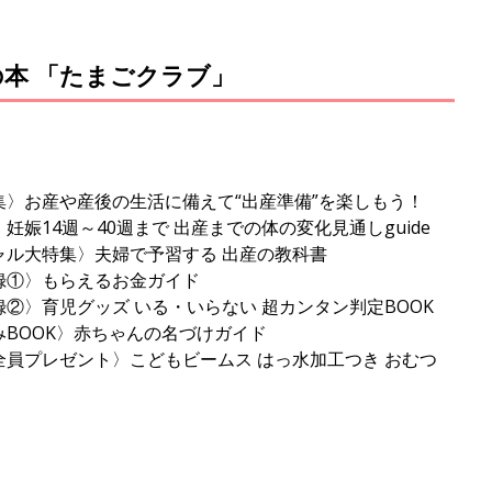
の本 「たまごクラブ」
〉お産や産後の生活に備えて“出産準備”を楽しもう！
娠14週～40週まで 出産までの体の変化見通しguide
ル大特集〉夫婦で予習する 出産の教科書
①〉もらえるお金ガイド
②〉育児グッズ いる・いらない 超カンタン判定BOOK
BOOK〉赤ちゃんの名づけガイド
員プレゼント〉こどもビームス はっ水加工つき おむつ