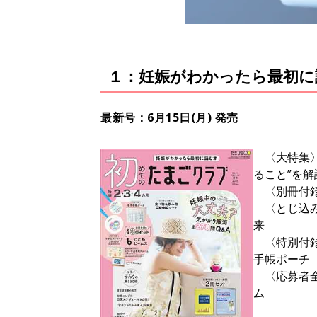
１：妊娠がわかったら最初に
最新号：6月15日(月) 発売
〈大特集〉
ること”を解
〈別冊付録
〈とじ込みB
来
〈特別付録
手帳ポーチ
〈応募者全
ム