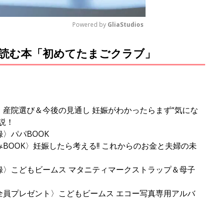
Powered by 
GliaStudios
読む本「初めてたまごクラブ」
M
u
t
e
産院選び＆今後の見通し 妊娠がわかったらまず“気にな
説！
〉パパBOOK
OOK〉妊娠したら考える!! これからのお金と夫婦の未
〉こどもビームス マタニティマークストラップ＆母子
員プレゼント〉こどもビームス エコー写真専用アルバ