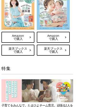
Amazon
Amazon
で購入
で購入
楽天ブックス
楽天ブックス
で購入
で購入
特集
子育てをみんなで。たまひよチーム育児。頑張る2人を