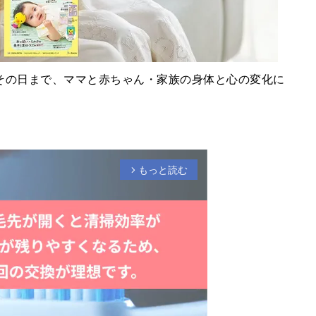
その日まで、ママと赤ちゃん・家族の身体と心の変化に
もっと読む
arrow_forward_ios