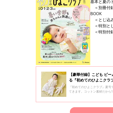
基本と夏の
＜別冊付録
BOOK
＜とじ込み
＜特別とじ込
＜特別付録
【豪華付録】こども ビー
る『初めてのひよこクラ
『初めてのひよこクラブ』夏号
てきます。コットン素材だから