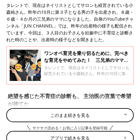
タレントで、現在はネイリストとしてサロンも経営されている小
森純さん。昨年の10月に第３子となる男の子を出産され、８歳・
６歳・４か月の三兄弟のママになりました。自身のYouTubeチャ
ンネル「JUN CHANNEL」では、昨年の出産時の様子も配信され
ています。今回は、３人目のお子さんを妊娠中に不育症と診断さ
れた時のことや、出産時の様子などを聞きました。
ワンオペ育児を乗り切るために、完ぺき
な育児をやめてみた！ 三兄弟のママに
なった、小森純さんインタビュー
タレントで、現在はネイリストとしてサロンも
経営されている小森純さん。昨年の10月に第３
子となる男の子を出産され、三兄弟のママとし
て日々奮闘中。その様子は、自身のYouTubeチ
ャンネル「JUN CHANNEL」でも配信されていま
絶望を感じた不育症の診断も、 主治医の言葉で希望
す。今回は、3人のお子さんの子育てやワンオ
が持てた
ペ育児のこと、また第３子を出産された時の様
子について聞きました。
このまま続きを見る
――昨年の10月に出産された３番目のお子さんを妊娠される前
に、病院に通院されていたそうですね。
サクサク読める！お気に入り記事を登録可能
アプリで続きを見る