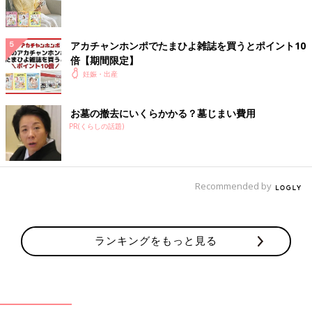
アカチャンホンポでたまひよ雑誌を買うとポイント10
倍【期間限定】
妊娠・出産
YouTubeチャンネル「JUN CHANNEL」はこちらから。 【第３
子性別発表】パパと息子ふたりにジェンダーリビールでサプライ
お墓の撤去にいくらかかる？墓じまい費用
ズ発表…のはずが、まさかのハプニング発生！？
PR(くらしの話題)
――不育症と診断された時は、どんなお気持ちでしたか？
小森さん：絶望でしたね。もう私の体は、赤ちゃんを育てること
Recommended by
ができなくなったんだと思って、とにかく泣きじゃくっていまし
た。不育症がホルモンのせいだと言われたら、もう自分ではどう
しようもないじゃないですか。
ランキングをもっと見る
でも、不育症と診断されても、自然妊娠をする人は本当にたくさ
んいるそうなんです。先生からは、人工授精や体外受精にステッ
プアップすることもできるよとも言われましたが、「不育症だか
らって、自然妊娠を諦める必要はないよ」とも言っていただき、