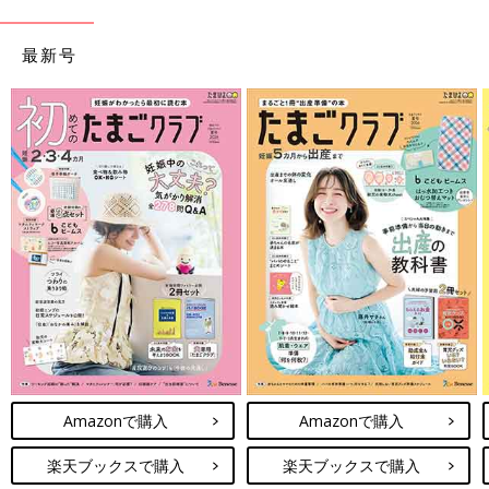
か？
小森さん：お兄ちゃんたちには、不安にさせちゃうので、初期の
最新号
頃などは伝えてなかったです。でも一度だけ、一緒に
産婦人科
に
行ったときに妊娠したことが子どもたちにも知られてしまっ
て……。「赤ちゃんがお腹にいるの!?すごーい！」と言ってくれ
たのに、流産してしまったんです。その時の流産は、どう伝えて
いいのか難しかったですね。
――いろいろなことがあった中で、自然妊娠で３人目のお子さん
を授かって、その時のお気持ちはどうでしたか？
小森さん：とにかく不安でした！「きっと大丈夫だろう」って思
わなきゃとマインドコントロールするように、自分に思い込ませ
ていましたね。でも、どこかでずっと不安を抱えていました。
臨月に入っても、出産の当日も不安なままで、「本当にこの子を
抱っこできるのかな？」と思っていました。三男を妊娠中に切迫
Amazonで購入
Amazonで購入
流産の診断をされてしまい、その時は「ついにきてしまっ
た……」 と思って常に心配でした。
楽天ブックスで購入
楽天ブックスで購入