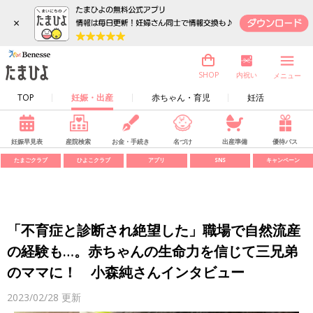
×
内祝い
SHOP
メニュー
TOP
妊娠・出産
赤ちゃん・育児
妊活
妊娠早見表
産院検索
お金・手続き
名づけ
出産準備
優待パス
たまごクラブ
ひよこクラブ
アプリ
SNS
キャンペーン
「不育症と診断され絶望した」職場で自然流産
の経験も…。赤ちゃんの生命力を信じて三兄弟
のママに！ 小森純さんインタビュー
2023/02/28
更新