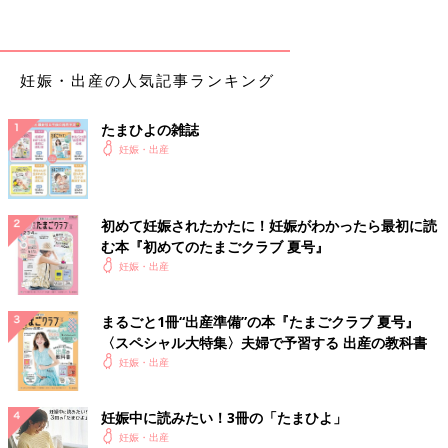
し。
はじめて流産をしたときは、「私にもきてしまったんだな」と思
妊娠・出産の人気記事ランキング
いました。流産の話はまわりでもあったし、「悩まなくてもいい
んだよ、ママのせいではないよ」と聞いていたので……。その当
時は、まさか自分が不育症だとは思ってもいなかったですね。
たまひよの雑誌
妊娠・出産
実は、私が通っていたクリニックの先生がたまたま不育症に詳し
い方だったんです。それで、流産を何度か繰り返してしまった時
に、もしかしたら不育症かもしれないと言われて、大学病院を紹
初めて妊娠されたかたに！妊娠がわかったら最初に読
介されました。もしそのクリニックの先生に出会えてなかった
む本『初めてのたまごクラブ 夏号』
ら、今この子は生まれてきていないです。先生がこの子を導いて
妊娠・出産
くれたのだと思っています。
まるごと1冊“出産準備”の本『たまごクラブ 夏号』
〈スペシャル大特集〉夫婦で予習する 出産の教科書
妊娠・出産
妊娠中に読みたい！3冊の「たまひよ」
妊娠・出産