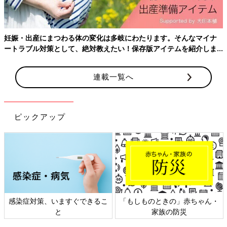
妊娠・出産にまつわる体の変化は多岐にわたります。そんなマイナ
ートラブル対策として、絶対教えたい！保存版アイテムを紹介しま
す。
出産当日まで不安だった妊娠中は、 明るい家族が支
連載一覧へ
えてくれた！
――辛い経験を乗り越えられたのは、やはりご家族の支えが大き
かったですか？
ピックアップ
小森さん：そうですね。主人は、頭の中ではいろいろと考えてい
る人ではありますが、私の前では能天気でいてくれて、それが救
いなんです。それにどんな時でも、「純の体は大丈夫なの？」と
いつも心配してくれました。３人目のことも、「無理しなくてい
いんじゃない？」というような気持ちのもっていき方をしてくれ
て、それが心の支えになっていたんじゃないかなと思います。
感染症対策、いますぐできるこ
「もしものときの」赤ちゃん・
と
家族の防災
――上のお子さんたちは、妊活中はどのように伝えていたのです