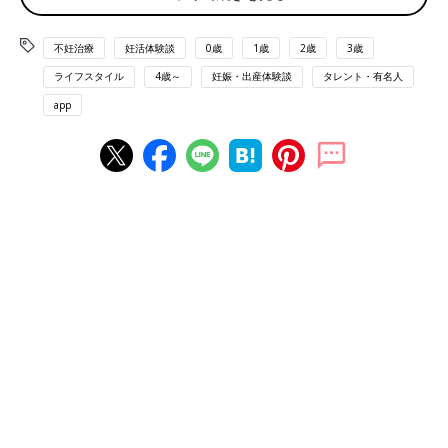
小森さん：夫婦で３人目が欲しいねという話になって、最初はク
リニックでタイミング法を行っていました。そんな中、流産が３
回続いてしまって……。私の場合、妊娠はしやすいけど、赤ちゃ
不妊治療
妊活体験談
0歳
1歳
2歳
3歳
んが流れやすい体質だそうです。それで、クリニックで不育症か
ライフスタイル
4歳～
妊娠・出産体験談
タレント・有名人
もしれないと言われて、大学病院を紹介されました。不育症は、
app
妊娠はするけれど、2回以上の流産や死産を繰り返すことを言う
そうです。
大学病院では、血液の検査や遺伝子検査など、不育症の原因を探
るための細かい検査をしました。そんな中でまた妊娠したのです
が、その時も流れてしまって。流産後、緊急で病院での処置が必
要かも…と言われ、診察をしてもらったところ、子宮に嚢胞のよ
うなものが見えて、それが実は三男だったんです。モニター越し
でしたが、神秘的なものを感じました。
――上のお子さんの時は、妊娠までの経過はどうだったんです
か？
小森さん：上２人の時は、全く何もなく順調に妊娠しました。年
子での妊娠・出産だったので、むしろ自分は妊娠しやすい体質な
んだと思っていましたね。不育症という言葉も知らなかったです