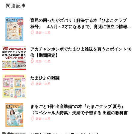
それで希望が持てました。結局、三男は自然妊娠でできた子なん
関連記事
です。
育児の困ったがズバリ！解決する本『ひよこクラブ
――こういった悩みを、誰かに相談できたりしましたか？
秋号』 4カ月～2才になるまで、育児に役立つ情報が
いっぱい！
妊娠・出産
小森さん：正直、まわりにはあまり言えなかったですね。でも、
病院に通わなくてはいけなので、ネイルサロンのスタッフには打
ち明けて相談したりしていました。一度、お店で働いているとき
アカチャンホンポでたまひよ雑誌を買うとポイント10
に流産がはじまってしまって、どうしたらいいかわからないし、
倍【期間限定】
怖いしで、その時は辛かったです。
妊娠・出産
働きながらの妊活って、本当に大変だと思うんです。仕事と病院
たまひよの雑誌
通いの調整などはもちろんですが、もし流産をしてしまって、自
妊娠・出産
然排出を待っているときに仕事をするのは、とても辛いです。自
然排出がいつどうはじまるかわからないし、ときには大量出血か
らはじまるパターンもあるんです。
まるごと1冊“出産準備”の本『たまごクラブ 夏号』
〈スペシャル大特集〉夫婦で予習する 出産の教科書
こういった悩みって、まわりに言いづらいけど、言わないと理解
妊娠・出産
してもらえないというのもあります。相談できそうな人には、伝
えてみてもいいのではないかなと思います。