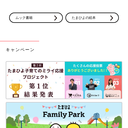
不安からやっと解放されたのは、赤ちゃんが泣いた瞬間です。
「オギャー」と力強く泣いた時にやっと、「この泣き声ならこの
子は大丈夫だな！」と思えましたね。
ムック書籍
たまひよの絵本
反響の大きかった出産動画は、 自分と子どもたちの
ために残したかった
キャンペーン
――小森さんのYouTubeチャンネルで、出産時の動画を拝見しま
した。反響はどうでしたか？
小森さん：YouTubeのコメント欄や、ツイッターのDMなどで、
いろいろな声はいただきました。もしかしたら批判されたりする
のかな？と思っていたんですが、みなさん温かい声ばかりでうれ
しかったです。不育症など同じような悩みを抱えている方からの
声もあって、「励みになりました」という言葉もたくさんいただ
きました。
私も不育症と診断された時は、「もうダメなんだな」って思った
けど、三男を自然妊娠することができて、無事に誕生したんだよ