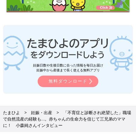
ということを伝えたかったこともあります。大学病院の先生から
「薬はお守り代わりであって、最後は赤ちゃんの生命力を信じる
しかないよ」と言われました。この子の生命力を信じられるの
は、私の母体でしかないから、おなかに向かって「大丈夫だよ」
とずっと言い聞かせていましたね。
妊娠日数や生後日数に合った情報を毎日お届け
妊娠中から産後まで長く使える無料アプリ
無料ダウンロード
たまひよ
妊娠・出産
「不育症と診断され絶望した」職場
YouTubeチャンネル「JUN CHANNEL」はこちらから。 【出産
で自然流産の経験も…。赤ちゃんの生命力を信じて三兄弟のママ
Vlog】不育症を乗り越えた第3子出産の瞬間に完全密着。自然分
に！ 小森純さんインタビュー
娩は怖くない！ずっと隣で支えてくれたパパありがとう