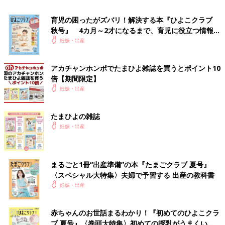
育児の困ったがズバリ！解決する本『ひよこクラブ
秋号』 4カ月～2才になるまで、育児に役立つ情報が
いっぱい！
妊娠・出産
アカチャンホンポでたまひよ雑誌を買うとポイント10
倍【期間限定】
妊娠・出産
たまひよの雑誌
妊娠・出産
まるごと1冊“出産準備”の本『たまごクラブ 夏号』
〈スペシャル大特集〉夫婦で予習する 出産の教科書
妊娠・出産
赤ちゃんのお世話まるわかり！『初めてのひよこクラ
ブ 夏号』〈巻頭大特集〉初めての授乳がうまくい