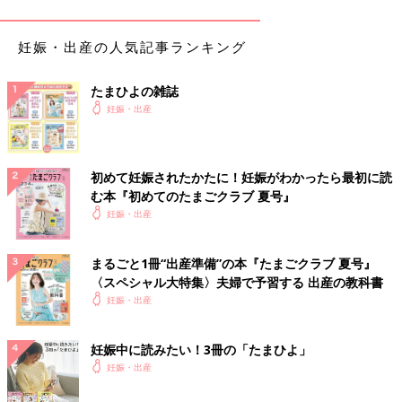
妊娠・出産の人気記事ランキング
たまひよの雑誌
妊娠・出産
初めて妊娠されたかたに！妊娠がわかったら最初に読
む本『初めてのたまごクラブ 夏号』
妊娠・出産
まるごと1冊“出産準備”の本『たまごクラブ 夏号』
〈スペシャル大特集〉夫婦で予習する 出産の教科書
妊娠・出産
妊娠中に読みたい！3冊の「たまひよ」
妊娠・出産