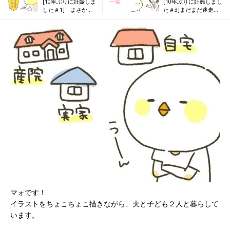
[10年ぶりに妊娠しま
一覧
[10年ぶりに妊娠しまし
した＃1] まさか
た＃3]まだまだ迷走す
の？？妊娠判明！３
る産婦人科探しの旅
人目！
マォです！
イラストをちょこちょこ描きながら、夫と子ども２人と暮らして
います。