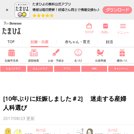
×
内祝い
SHOP
メニュー
TOP
妊娠・出産
赤ちゃん・育児
妊活
妊娠早見表
産院検索
お金・手続き
名づけ
出産準備
優待パス
たまごクラブ
ひよこクラブ
アプリ
SNS
キャンペーン
[10年ぶりに妊娠しました＃2] 迷走する産婦
人科選び
2017/08/23
更新
前の話
次の話