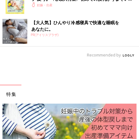
く！ おっぱい・ミルクの基本と夏のトラブル 解決テ
妊娠・出産
ク
【大人気】ひんやり冷感寝具で快適な睡眠を
あなたに。
PR(アイリスプラザ)
Recommended by
特集