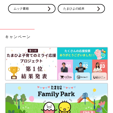
す。
ムック書籍
たまひよの絵本
前の話
次の話
[10年ぶりに妊娠しま
一覧
[10年ぶりに妊娠しまし
した＃1] まさか
た＃3]まだまだ迷走す
の？？妊娠判明！３
る産婦人科探しの旅
人目！
キャンペーン