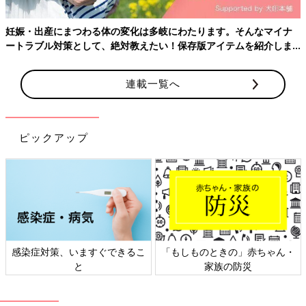
妊娠・出産にまつわる体の変化は多岐にわたります。そんなマイナ
ートラブル対策として、絶対教えたい！保存版アイテムを紹介しま
す。
連載一覧へ
まさかの３人目妊娠判明！
ピックアップ
から、早速取りかからなければいけないのが、
産婦人科
選び！
本当は上の子たちを出産した病院が良かったけれど、子どもたち
の学校行事や塾・習い事の送迎などを考えると、
あそこまで通っていられない...！
というわけで、自宅近くの産婦人科に決定！
感染症対策、いますぐできるこ
「もしものときの」赤ちゃん・
...が、実は
妊娠初期
はすこぶる体調が悪く、ベッドで寝たきり状
と
家族の防災
態！
夫に送ってもらってＭマタニティクリニックへ行ったものの、問
診票を書いている時点で限界に...！