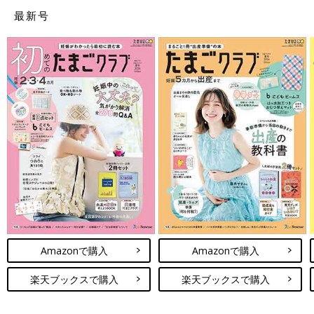
最新号
スタッフの方に付き添われ、図々しくもベッドに横にならせても
らい、しかもお腹を壊して採尿室を30分も占拠してしまい...
初めて行ったくせに、かなりのご迷惑をおかけしてしまいまし
た...
Ｍマタニティのスタッフさん、その節は大変お世話になりまし
た！
－連載第3回「まだまだ迷走する産婦人科探しの旅」に続く、ど
うなる？病院選び！
[マォ]
静岡の田舎町在住。１３歳娘と１
０歳
息子、夫との４人暮ら
し。...だったところ１０年ぶりに第３子を妊娠！
妊娠記録をインスタグラム
（
https://www.instagram.com/maoppachi.baby/
）にて公開中。
長男長女の幼い頃の育児エッセイや日常エッセイ、オリジナル絵
Amazonで購入
Amazonで購入
本などはcomicoベストチャレンジ
（
http://www.comico.jp/challenge/
）にて公開中。
楽天ブックスで購入
楽天ブックスで購入
※この記事は「たまひよONLINE」で過去に公開されたもので