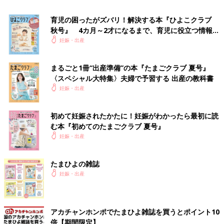
いる場合もあります。
育児の困ったがズバリ！解決する本『ひよこクラブ
一方の切迫流産は、出血や腹痛などの自覚症状はあっても、超音
秋号』 4カ月～2才になるまで、育児に役立つ情報が
波検査で胎児心拍が確認でき、妊娠は継続している状態です。
いっぱい！
妊娠・出産
切迫流産の原因はなに？
まるごと1冊“出産準備”の本『たまごクラブ 夏号』
〈スペシャル大特集〉夫婦で予習する 出産の教科書
切迫流産も、妊娠12週未満を「早期切迫流産」、それ以降を「後
妊娠・出産
期切迫流産」と分けます。早期切迫流産の場合は、原因が特定で
きず、妊娠経過に影響がないケースが大半。赤ちゃんが元気で子
初めて妊娠されたかたに！妊娠がわかったら最初に読
宮頸管の長さが十分であれば、安静に過ごすうちに症状が治まる
む本『初めてのたまごクラブ 夏号』
ことが多いでしょう。一方、後期切迫流産は、子宮の異常や感染
妊娠・出産
症などが主な原因です。
たまひよの雑誌
切迫流産と診断されたらどうする？
妊娠・出産
切迫流産と診断されたら、安静にすることが大切です。自宅安静
の指示が出たら、基本的に外出はせず、ラクな姿勢でゆったり過
ごしましょう。「簡単な家事ならOK」「入浴は避ける」など、
アカチャンホンポでたまひよ雑誌を買うとポイント10
安静の度合いは症状によって変わるので、医師に確認を。
倍【期間限定】