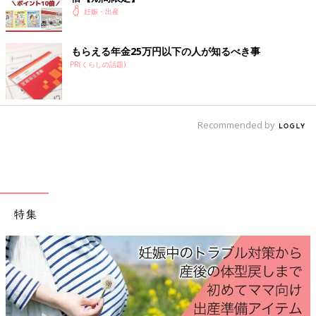
妊娠・出産
ただし、一時的な出血がある場合は、できるだけ横になって休み
ましょう。また、切迫流産の原因が感染症など明確な場合は、安
もらえる年金25万円以下の人が知るべき事
静にするだけでなく、病状に応じた治療を行います。
PR(くらしの話題)
監修／藤井知行先生
文／栗本和佳子
「流産」は一定の確率で起こるものですが、大半は、たまたま受
Recommended by
精卵に異常があったことが原因で、だれの責任でもありません。
心配しすぎず、なるべくリラックスして過ごしましょう。
参考／『初めてのたまごクラブ』2024年冬号「正しく知ってお
こう 流産と切迫流産」
特集
●記事の内容は2023年11月の情報で、現在と異なる場合がありま
す。
『初めてのたまごクラブ』最新号はこちら！