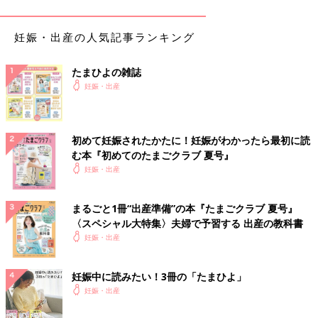
妊娠年齢が高くなればなるほど、流産の確率は高くなります。ま
た、ごくまれに、正常な精子と卵子が受精しても、その後の過程
で受精卵に異常が生じることもあります。
妊娠・出産の人気記事ランキング
流産になるママ側の原因とは？
たまひよの雑誌
妊娠・出産
子宮に子宮腺筋症（しきゅうせんきんしょう）や子宮頸管無力症
（しきゅうけいかんむりょくしょう）などの病気があったり、中
隔子宮（ちゅうかくしきゅう）などの形態異常があったりする
初めて妊娠されたかたに！妊娠がわかったら最初に読
と、流産に至る原因になることも。子宮筋腫の場合は、筋腫が子
む本『初めてのたまごクラブ 夏号』
宮の内側にあって子宮内腔が変形するような状態だと、流産を招
妊娠・出産
く場合もあります。
まるごと1冊“出産準備”の本『たまごクラブ 夏号』
また、赤ちゃんを包む卵膜（らんまく）が細菌に感染して発症す
〈スペシャル大特集〉夫婦で予習する 出産の教科書
る絨毛膜羊膜炎(じゅうもうまくようまくえん)が原因で、流産に
妊娠・出産
なることもあります。ほかにも、
妊娠初期
に風疹（ふうしん）や
サイトメガロウイルスなどの一部のウイルスに感染した場合、流
産の原因になったり、赤ちゃんの発育に影響することがありま
妊娠中に読みたい！3冊の「たまひよ」
す。
妊娠・出産