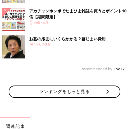
「9週の壁」ってなに？
アカチャンホンポでたまひよ雑誌を買うとポイント10
妊娠9週前後に流産と診断されることが比較的多いため、「9週の
倍【期間限定】
壁」を気にする妊婦さんもいるようです。妊娠9週といえば、胎
妊娠・出産
盤形成の過程で、胎盤内に母体の血液が一気に流れ込む時期。こ
の過程がうまくいかないと、胎児が育たなくなることがありま
お墓の撤去にいくらかかる？墓じまい費用
す。また、胎児心拍は妊娠8週以降は確実に確認できるはずなの
PR(くらしの話題)
で、この時期まで待っても確認できないと、流産と診断されま
す。
流産と切迫流産は、まったく違うもの
Recommended by
流産と切迫流産も、自覚できる症状は、「出血」と「腹痛（おな
かの張り・痛み）」で、同じです。しかし、ママの体の中で起き
ランキングをもっと見る
ている問題はまったく違います。
いちばん大きな違いは、赤ちゃんが生きているかどうか、という
ことです。
流産は赤ちゃんが死亡していて、超音波検査でも胎児心拍が確認
関連記事
できない状態をさします。ママに自覚症状がなくても、起こって