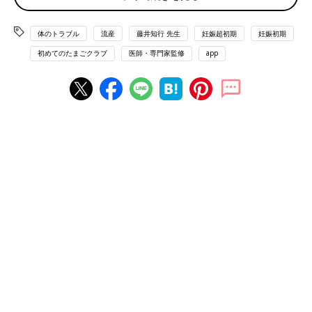
流産は妊婦さんの７～10人に1人の割合で起こるもので、決して
体のトラブル
流産
藤井知行 先生
妊娠超初期
妊娠初期
めずらしいことではありません。妊娠12週未満の流産を「早期流
初めてのたまごクラブ
医師・専門家監修
app
産」、12週0日～21週6日の流産を「後期流産」といいますが、
流産の9割以上を占める早期流産の原因は、ほとんど
胎児
側にあ
ります。ママが何かをしたから・何かをしなかったから、流産に
なるということではないのです。
早期流産は偶発的なもので、残念ながらそれを食い止める方法は
ありません。万一、流産を経験したとしても、ママは決して自分
を責める必要はないのです。
流産になる胎児側の原因とは？
流産の原因で最も多いのが、受精卵の染色体異常によるもの。精
子と卵子のどちらかに、たまたま異常があった場合、育つことが
できない受精卵が発生します。
とくに卵子の異常は加齢によって増える傾向があるため、女性の