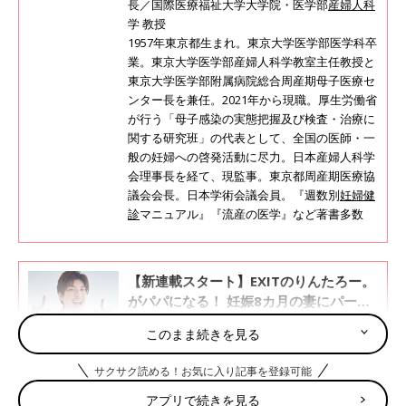
長／国際医療福祉大学大学院・医学部
産婦人科
学 教授
1957年東京都生まれ。東京大学医学部医学科卒
業。東京大学医学部産婦人科学教室主任教授と
東京大学医学部附属病院総合周産期母子医療セ
ンター長を兼任。2021年から現職。厚生労働省
が行う「母子感染の実態把握及び検査・治療に
関する研究班」の代表として、全国の医師・一
般の妊婦への啓発活動に尽力。日本産婦人科学
会理事長を経て、現監事。東京都周産期医療協
議会会長。日本学術会議会員。『週数別
妊婦健
診
マニュアル』『流産の医学』など著書多数
【新連載スタート】EXITのりんたろー。
がパパになる！ 妊娠8カ月の妻にパート
ナーとして意外な葛藤も…？
今号から、りんたろー。さんによる新米パパ連
このまま続きを見る
載がスタート。妻・本郷杏奈さんは妊娠8カ月
を迎えています。妊婦の妻をもつ夫として、も
サクサク読める！お気に入り記事を登録可能
うすぐ出産を迎えるパパとして、思うところを
語ってもらいます。
アプリで続きを見る
流産の最も多い原因は受精卵の異常です