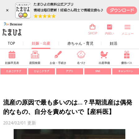
×
内祝い
SHOP
メニュー
TOP
妊娠・出産
赤ちゃん・育児
妊活
妊娠早見表
産院検索
お金・手続き
名づけ
出産準備
優待パス
たまごクラブ
ひよこクラブ
アプリ
SNS
キャンペーン
流産の原因で最も多いのは…？早期流産は偶発
的なもの、自分を責めないで【産科医】
2024/02/01
更新