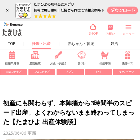
×
内祝い
SHOP
メニュー
TOP
妊娠・出産
赤ちゃん・育児
妊活
妊娠早見表
産院検索
お金・手続き
名づけ
出産準備
優待パス
たまごクラブ
ひよこクラブ
アプリ
SNS
キャンペーン
初産にも関わらず、本陣痛から3時間半のスピ
ード出産。よくわからないまま終わってしまっ
た【たまひよ 出産体験談】
2025/06/06
更新