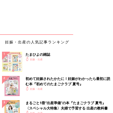
⚫︎11/18
2:00
7〜4分間隔になる 呼吸意識
3:15
陣痛10分未満続いたから夫起こす
3:30
妊娠・出産の人気記事ランキング
病院に電話「準備してきてください」
たまひよの雑誌
4:10
妊娠・出産
病院到着 4〜6分間隔
かなりの痛み
子宮口3〜4センチと言われる
初めて妊娠されたかたに！妊娠がわかったら最初に読
む本『初めてのたまごクラブ 夏号』
5:00
妊娠・出産
Dr.きて内診ぐりぐり もう子宮口全開
無痛分娩
の予定だったけど、このまま産んだ方が早いと言われる
いきみたい感じあり、自分のタイミングでいきむ
まるごと1冊“出産準備”の本『たまごクラブ 夏号』
陣痛くるたび痛み強すぎ
〈スペシャル大特集〉夫婦で予習する 出産の教科書
しかし血圧が180/110と高すぎるため無痛入れることに
妊娠・出産