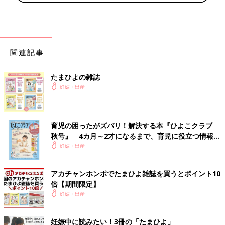
切られる感覚全くなかったからびっくり
縫われてる感覚も全くなし
5:50
夫オペ室へ ベビと対面
関連記事
立ち会い希望だったけど、叶わず
たまひよの雑誌
6:10
妊娠・出産
3人でオペ室で過ごす
お股とおなかの確認・ベビの血糖測定
育児の困ったがズバリ！解決する本『ひよこクラブ
8:00
秋号』 4カ月～2才になるまで、育児に役立つ情報が
LDR室へ戻ってきて、夫と過ごす
いっぱい！
妊娠・出産
足の感覚戻ってき始める
8:10
アカチャンホンポでたまひよ雑誌を買うとポイント10
院長先生とお話
倍【期間限定】
2400gだからギリギリ
低出生体重児
妊娠・出産
〜寝たり喋ったり今後のスケジュールや
やること確認
妊娠中に読みたい！3冊の「たまひよ」