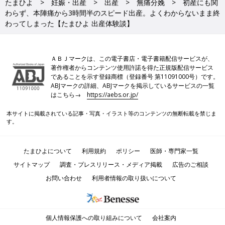
たまひよ
妊娠・出産
出産
無痛分娩
初産にも関
わらず、本陣痛から3時間半のスピード出産。よくわからないまま終
わってしまった【たまひよ 出産体験談】
ＡＢＪマークは、この電子書店・電子書籍配信サービスが、
著作権者からコンテンツ使用許諾を得た正規版配信サービス
であることを示す登録商標（登録番号 第11091000号）です。
ABJマークの詳細、ABJマークを掲示しているサービスの一覧
はこちら→
https://aebs.or.jp/
本サイトに掲載されている記事・写真・イラスト等のコンテンツの無断転載を禁じま
す。
たまひよについて
利用規約
ポリシー
医師・専門家一覧
サイトマップ
調査・プレスリリース・メディア掲載
広告のご相談
お問い合わせ
利用者情報の取り扱いについて
個人情報保護への取り組みについて
会社案内