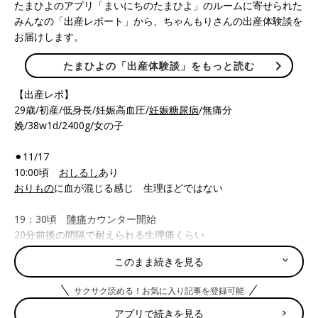
たまひよのアプリ「まいにちのたまひよ」のルームに寄せられた
みんなの「出産レポート」から、ちゃんもりさんの出産体験談を
お届けします。
たまひよの「出産体験談」をもっと読む
【出産レポ】
29歳/初産/低身長/妊娠高血圧/
妊娠糖尿病
/無痛分
娩/38w1d/2400g/女の子
⚫︎11/17
10:00頃
おしるし
あり
おりもの
に血が混じる感じ 生理ほどではない
19：30頃
陣痛
カウンター開始
20分前後の間隔で耐えられる生理痛くらい
立って料理できるくらい
このまま続きを見る
21:30頃 痛み強くなる 座ってても結構きつい
サクサク読める！お気に入り記事を登録可能
おりもの増えた感覚で血が混じる感じ
破水ではないと思う
アプリで続きを見る