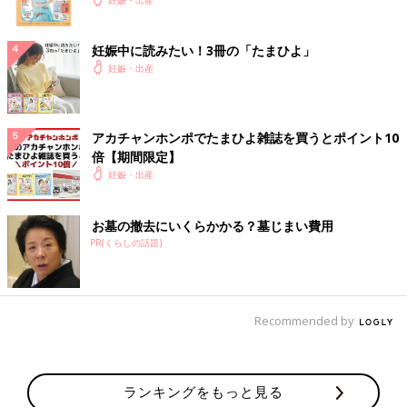
帝王切開
の可能性もあるとのことで、オペ室移動
妊娠中に読みたい！3冊の「たまひよ」
5:25
妊娠・出産
無痛入れてもらった瞬間に痛み遠のく（ここで帝王切開用の麻酔
もしてもらってたらしい）
腰から下の感覚なくなる
アカチャンホンポでたまひよ雑誌を買うとポイント10
おなか押されながら、「いきんで！」と言われるも、感覚ないか
倍【期間限定】
らいきみ方わからないけど、助産師さんたちに「上手！」
妊娠・出産
「もういきまなくていいよー」と言われる
「頭出るよー！おへその方見てー！」
お墓の撤去にいくらかかる？墓じまい費用
5:26
PR(くらしの話題)
爆誕！
出てくるところメガネ外されたからぼんやりとしか見えず…
5:30
Recommended by
麻酔のせいで？全身ぶるぶる歯ガタガタ震える
胎盤も出てきて、見せてもらう
「（会陰）切りました？」と院長先生に聞く
ランキングをもっと見る
「切りました」