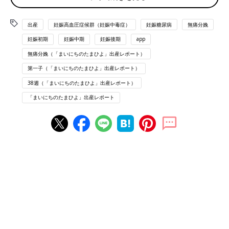
痛み15分間隔くらいになる
出産
妊娠高血圧症候群（妊娠中毒症）
妊娠糖尿病
無痛分娩
22時お風呂に入る
妊娠初期
妊娠中期
妊娠後期
app
22:45
無痛分娩（「まいにちのたまひよ」出産レポート）
6〜8分間隔になる
第一子（「まいにちのたまひよ」出産レポート）
身支度しておく
38週（「まいにちのたまひよ」出産レポート）
23時 病院に電話して↑の話したら
「まいにちのたまひよ」出産レポート
「とりあえず寝れたら寝て、また1時間後起きてたら電話してく
ださい」
横になって寝てみる
24:30
寝れてないけど電話
間隔6〜18分とまちまち。
「その間隔になっているなら前駆陣痛かも」
「間隔が必ず10分切ってからor破水が本陣痛の始まり」
「朝になって痛かったら電話して受診するでもいいかも」