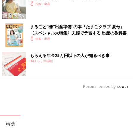
妊娠・出産
9:40
血圧下げる薬を薬剤師さんが持ってきてくれる
ここで飲水OK
まるごと1冊“出産準備”の本『たまごクラブ 夏号』
〈スペシャル大特集〉夫婦で予習する 出産の教科書
初産にも関わらず、本陣痛から3時間半のスピード出産で、自分
妊娠・出産
でもよくわからないまま出産が終わった、、スピード出産とは言
え、安産ではなかったかなという印象。。もう少し無痛分娩の恩
恵を受けたかった。。
もらえる年金25万円以下の人が知るべき事
妊娠高血圧は、
妊娠後期
入ってから突然始まったため先生も私も
PR(くらしの話題)
びっくり。。
とりあえずベビが無事産まれてきてくれたことに感謝！！
いかがでしたか？ たまひよのアプリ「まいにちのたまひよ」で
Recommended by
は、もっとたくさんの「出産レポート」を読むことができます！
また、同じ出産予定月の人と情報交換ができる「同期ルーム」も
ありますので、ぜひ活用してみてくださいね。
たまひよのアプリ「まいにちのたまひよ」は、【たまひよアプ
リ】でストア検索してもDLできます！
特集
●この記事は個人の体験記です。