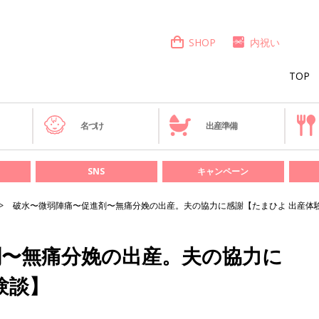
SHOP
内祝い
TOP
き
名づけ
出産準備
SNS
キャンペーン
破水〜微弱陣痛〜促進剤〜無痛分娩の出産。夫の協力に感謝【たまひよ 出産体
剤〜無痛分娩の出産。夫の協力に
験談】