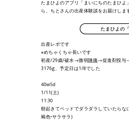
たまひよのアプリ「まいにちのたまひよ
ら、ちとさんの出産体験談をお届けしま
たまひよの
出産レポです
※めちゃくちゃ長いです
初産/29歳/破水→微弱
陣痛
→促進剤投与
3176g、予定日は1/8でした
40w5d
1/11(土)
11:30
朝起きてベッドでダラダラしていたらな
褐色•サラサラ)