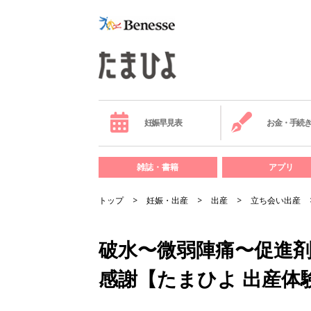
妊娠早見表
お金・手続
雑誌・書籍
アプリ
トップ
妊娠・出産
出産
立ち会い出産
破水〜微弱陣痛〜促進
感謝【たまひよ 出産体