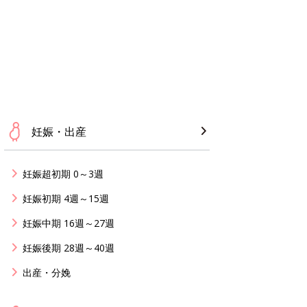
妊娠・出産
妊娠超初期 0～3週
妊娠初期 4週～15週
妊娠中期 16週～27週
妊娠後期 28週～40週
出産・分娩