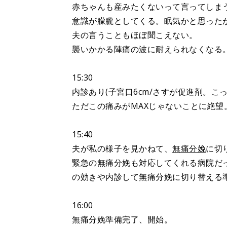
赤ちゃんも産みたくないって言ってしま
意識が朦朧としてくる。眠気かと思った
夫の言うこともほぼ聞こえない。
襲いかかる陣痛の波に耐えられなくなる
15:30
内診あり(子宮口6cm/さすが促進剤。こ
ただこの痛みがMAXじゃないことに絶望
15:40
夫が私の様子を見かねて、
無痛分娩
に切
緊急の無痛分娩も対応してくれる病院だ
の効きや内診して無痛分娩に切り替える
16:00
無痛分娩準備完了、開始。