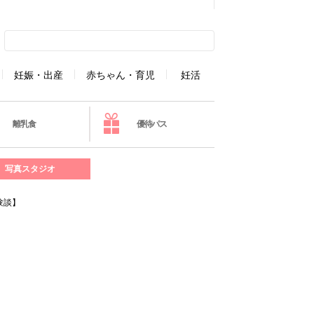
妊娠・出産
赤ちゃん・育児
妊活
離乳食
優待パス
写真スタジオ
験談】