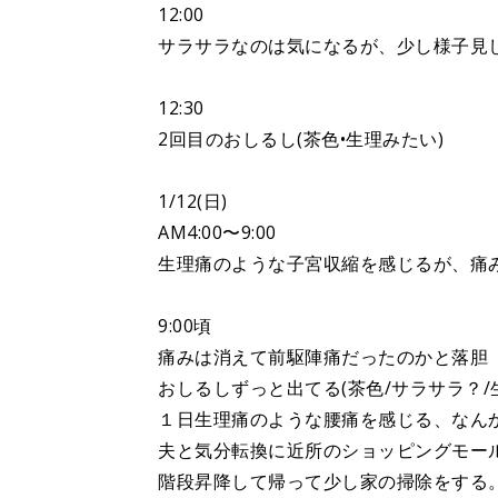
12:00
サラサラなのは気になるが、少し様子見
12:30
2回目のおしるし(茶色•生理みたい)
1/12(日)
AM4:00〜9:00
生理痛のような子宮収縮を感じるが、痛み
9:00頃
痛みは消えて前駆陣痛だったのかと落胆
おしるしずっと出てる(茶色/サラサラ？/
１日生理痛のような腰痛を感じる、なん
夫と気分転換に近所のショッピングモー
階段昇降して帰って少し家の掃除をする