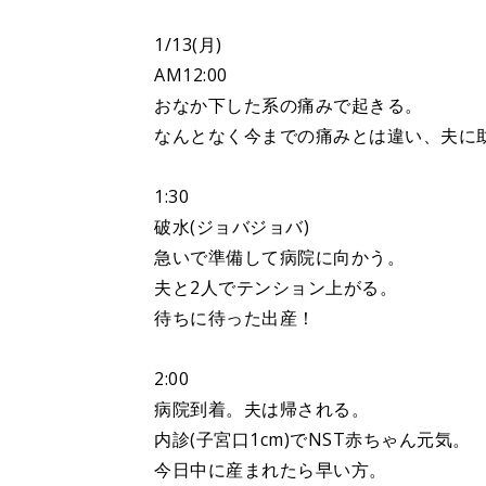
1/13(月)
AM12:00
おなか下した系の痛みで起きる。
なんとなく今までの痛みとは違い、夫に
1:30
破水(ジョバジョバ)
急いで準備して病院に向かう。
夫と2人でテンション上がる。
待ちに待った出産！
2:00
病院到着。夫は帰される。
内診(子宮口1cm)でNST赤ちゃん元気。
今日中に産まれたら早い方。