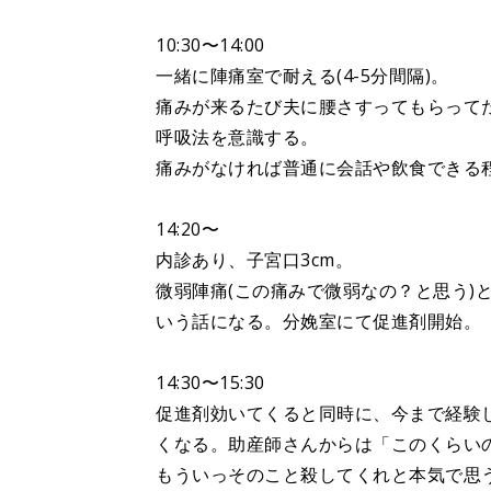
10:30〜14:00
一緒に陣痛室で耐える(4-5分間隔)。
痛みが来るたび夫に腰さすってもらって
呼吸法を意識する。
痛みがなければ普通に会話や飲食できる
14:20〜
内診あり、子宮口3cm。
微弱陣痛(この痛みで微弱なの？と思う)
いう話になる。分娩室にて促進剤開始。
14:30〜15:30
促進剤効いてくると同時に、今まで経験
くなる。助産師さんからは「このくらい
もういっそのこと殺してくれと本気で思