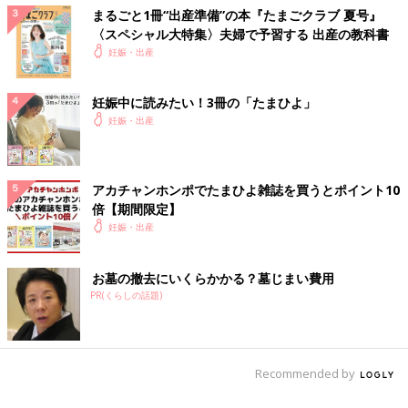
10:30〜14:00
まるごと1冊“出産準備”の本『たまごクラブ 夏号』
一緒に陣痛室で耐える(4-5分間隔)。
〈スペシャル大特集〉夫婦で予習する 出産の教科書
痛みが来るたび夫に腰さすってもらってた。
妊娠・出産
呼吸法を意識する。
痛みがなければ普通に会話や飲食できる程度。
妊娠中に読みたい！3冊の「たまひよ」
妊娠・出産
14:20〜
内診あり、子宮口3cm。
微弱陣痛(この痛みで微弱なの？と思う)とのことで、進みが悪い
から促進剤を少量ずつ打とうという話になる。分娩室にて促進剤
アカチャンホンポでたまひよ雑誌を買うとポイント10
開始。
倍【期間限定】
妊娠・出産
14:30〜15:30
促進剤効いてくると同時に、今まで経験したことのない激痛。叫
お墓の撤去にいくらかかる？墓じまい費用
ばないと正気を保っていられなくなる。助産師さんからは「この
PR(くらしの話題)
くらいの痛みじゃないと産めない」と言われる。
もういっそのこと殺してくれと本気で思う。
赤ちゃんも産みたくないって言ってしまう。
意識が朦朧としてくる。眠気かと思ったが夫いわく気絶しかけて
Recommended by
いたらしい。
夫の言うこともほぼ聞こえない。