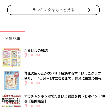
襲いかかる陣痛の波に耐えられなくなる。
ランキングをもっと見る
15:30
内診あり(子宮口6cm/さすが促進剤。こっから進みが急に早くな
る)
ただこの痛みがMAXじゃないことに絶望。
関連記事
15:40
夫が私の様子を見かねて、
無痛分娩
に切り替えようかと提案、秒
たまひよの雑誌
で承諾。
妊娠・出産
緊急の無痛分娩も対応してくれる病院だったためお願いしてみ
る。病院側も承諾、すぐに促進剤の効きや内診して無痛分娩に切
り替える準備に入る。
育児の困ったがズバリ！解決する本『ひよこクラブ
秋号』 4カ月～2才になるまで、育児に役立つ情報が
16:00
いっぱい！
妊娠・出産
無痛分娩準備完了、開始。
この時は痛みで無痛分娩のリスクなど考える暇なかった。ただた
だ痛みから逃れたかった(夫に感謝)
アカチャンホンポでたまひよ雑誌を買うとポイント10
麻酔が効き始めるまで20分ぐらいかかる、結構お産が進んだ状況
倍【期間限定】
での無痛分娩だったため、麻酔は完全には効かず、4割ぐらい痛
妊娠・出産