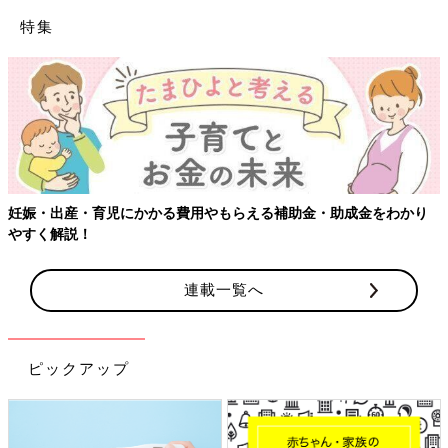
私はもう我慢できず勝手にいきみはじめる笑
特集
褒め上手の方たちで「上手〜」と言われながらいきむ、ひたすら
いきむ(本当におっきいウンチ出してる感覚)
骨盤に頭がハマった時が痛かったけど、とにかく早く出したい気
持ちが強くひたすらいきむ。
18:30
ついに赤ちゃんの頭が出て、そっからは助産師さんがスルッと抜
いてくれた。
ドゥルンって感じで第一声は「終わった…」だったらしい(夫情
妊娠・出産・育児にかかる費用やもらえる補助金・助成金をわかり
報)
やすく解説！
赤ちゃんが出た瞬間、本当に気持ちよかったしすぐに痛みゼロに
なるのが不思議だった。
連載一覧へ
18:31
すぐにカンガルーケア。
元気に泣いてくれて安心。
ピックアップ
小さくて可愛かった(3176g)
夫も一緒に3人で写真を撮ってもらう。
18:40〜