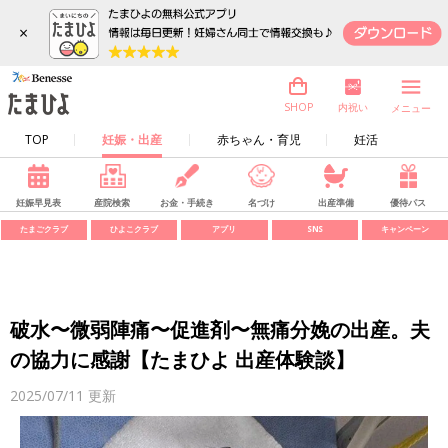
×
内祝い
SHOP
メニュー
TOP
妊娠・出産
赤ちゃん・育児
妊活
妊娠早見表
産院検索
お金・手続き
名づけ
出産準備
優待パス
たまごクラブ
ひよこクラブ
アプリ
SNS
キャンペーン
破水〜微弱陣痛〜促進剤〜無痛分娩の出産。夫
の協力に感謝【たまひよ 出産体験談】
2025/07/11
更新