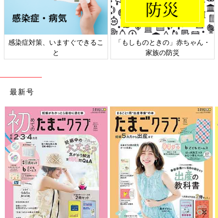
胎盤処置、お股と膣が少し裂けてしまったので縫合してもらう
(局部麻酔してもらい、ほぼ感覚ないまま塗ってもらった)
19:00〜
感染症対策、いますぐできるこ
「もしものときの」赤ちゃん・
夫と合流し、赤ちゃんと3人で分娩室で2時間待機。実家と義実家
と
家族の防災
へテレビ通話
20:40
最新号
産院の夕ご飯を夫と食べる。
お股と子宮が少し痛くてほぼ介護状態。
車椅子で部屋へ戻り、夫に
歯磨き
など手伝ってもらう。夫はここ
で帰宅。赤ちゃんともバイバイ。
出産レポ終了
ここから感想です。
夫は血とか苦手でずっと分娩室には入らないと言っていたのに、
朝の10:30からずっと付き添って私の痛みをみて急遽立ち合いし
たいと言ってくれた。
ずーっと寄り添ってたから、1番クライマックスの瞬間を見たく
なったらしい、そして意外に血とか匂いがグロくなく、結構平気