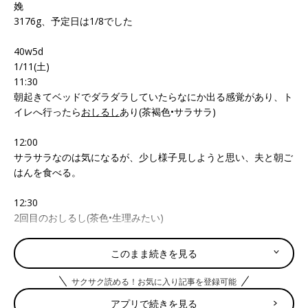
娩
3176g、予定日は1/8でした
40w5d
1/11(土)
11:30
朝起きてベッドでダラダラしていたらなにか出る感覚があり、ト
イレへ行ったら
おしるし
あり(茶褐色•サラサラ)
12:00
サラサラなのは気になるが、少し様子見しようと思い、夫と朝ご
はんを食べる。
12:30
2回目のおしるし(茶色•生理みたい)
1/12(日)
このまま続きを見る
AM4:00〜9:00
生理痛のような子宮収縮を感じるが、痛みの間隔不規則で10-20
サクサク読める！お気に入り記事を登録可能
分ぐらいが続く。
アプリで続きを見る