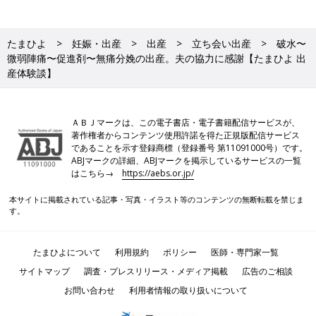
たまひよ
妊娠・出産
出産
立ち会い出産
破水〜
微弱陣痛〜促進剤〜無痛分娩の出産。夫の協力に感謝【たまひよ 出
産体験談】
ＡＢＪマークは、この電子書店・電子書籍配信サービスが、
著作権者からコンテンツ使用許諾を得た正規版配信サービス
であることを示す登録商標（登録番号 第11091000号）です。
ABJマークの詳細、ABJマークを掲示しているサービスの一覧
はこちら→
https://aebs.or.jp/
本サイトに掲載されている記事・写真・イラスト等のコンテンツの無断転載を禁じま
す。
たまひよについて
利用規約
ポリシー
医師・専門家一覧
サイトマップ
調査・プレスリリース・メディア掲載
広告のご相談
お問い合わせ
利用者情報の取り扱いについて