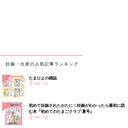
内診(子宮口1cm)でNST赤ちゃん元気。
今日中に産まれたら早い方。
「寝れたら寝てね〜」と言われる。
2:00〜5:00
8-10分間隔の陣痛がくる。陣痛室で耐える。あまり寝れない。ト
イレで見てみたらピンク色の水と白いゼリー状の粘液栓が出てる
のをみる(少し感動)
8:15
妊娠・出産の人気記事ランキング
産院
の朝ごはんを食べる。
(痛みがあったので痛みの合間に急いで食べる)
たまひよの雑誌
妊娠・出産
9:00
内診あり、子宮口2.6cm。早くても産まれるのは今日の夕方と聞
いて、あと何時間耐えればいいのと軽く絶望。
初めて妊娠されたかたに！妊娠がわかったら最初に読
10:30
む本『初めてのたまごクラブ 夏号』
夫、病院に到着(ここからずっと付き添ってくれた)
妊娠・出産