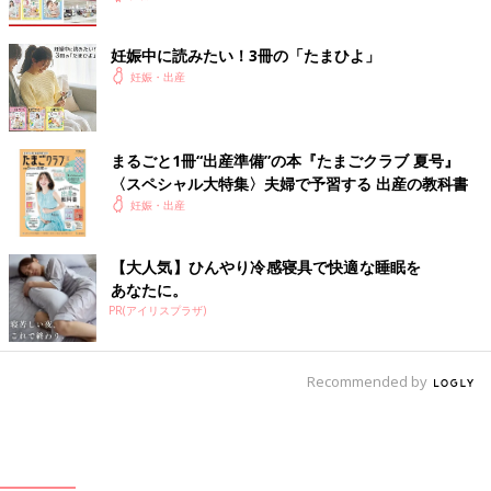
みが残る(それでも普通に痛いし、生理痛の10倍ぐらいの痛み。
ただ促進剤の痛みに比べたら呼吸法で我慢できる、医療の力って
妊娠中に読みたい！3冊の「たまひよ」
すごいって思った)
妊娠・出産
17:00
内診あり(子宮口7cm)。
痛みにひたすら耐える。会話余裕なし。
まるごと1冊“出産準備”の本『たまごクラブ 夏号』
ここらへんからウンチを出したくなるようないきみたい感覚があ
〈スペシャル大特集〉夫婦で予習する 出産の教科書
ったが、まだ我慢。
妊娠・出産
夫に肛門あたりの腰をずっとさすってもらう。
【大人気】ひんやり冷感寝具で快適な睡眠を
18:00
あなたに。
いきみたい感覚MAXになり、自然にいきんでしまう。私のいきむ
PR(アイリスプラザ)
声を聞いた助産師さんがすぐに来て内診(子宮口9cm)。
赤ちゃん下がってきてるし、位置もいいので、このままお産の流
れにしようとのことで準備に入る。
Recommended by
練習でいきみ方を伝授される。
18:15
子宮口MAXまで開く。