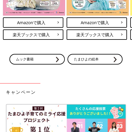
だったよう。
今回の出産では里帰りせず、夫と2人で乗り切ろうとずっと2人で
妊娠期間を過ごしてきた。
Amazonで購入
Amazonで購入
つわり
の時期も献身的に支えてくれて、仕事の調整や育休も積極
的に取得してくれた。
楽天ブックスで購入
楽天ブックスで購入
最後の最後までずっと付き添って寄り添ってくれて、出産の瞬間
も一緒に立ち合えて本当に嬉しかった。
この人が私の夫で、この子のパパで本当に良かったと思った。
この人とだからこそ乗り越えられたと思います。
ムック書籍
たまひよの絵本
これから3人での生活が始まるけれど何も不安がない！！本当に
ありがとう。
これにて出産レポ終わります！
破水〜微弱陣痛〜促進剤〜無痛分娩という医療介入フルコースの
出産でしたが無事に産めてなんの後悔もありません！
キャンペーン
私のレポがお役に立てますように。
いかがでしたか？ たまひよのアプリ「まいにちのたまひよ」で
は、もっとたくさんの「出産レポート」を読むことができます！
また、同じ出産予定月の人と情報交換ができる「同期ルーム」も
ありますので、ぜひ活用してみてくださいね。