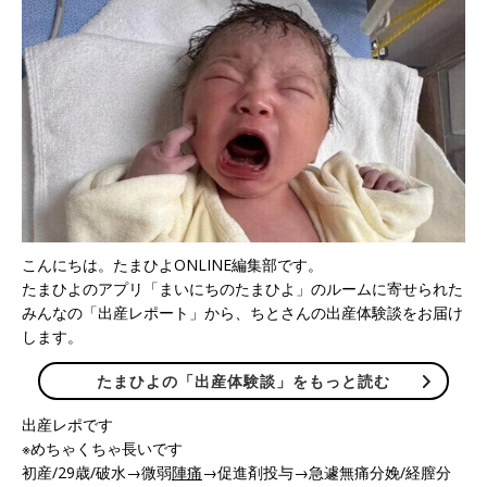
こんにちは。たまひよONLINE編集部です。
たまひよのアプリ「まいにちのたまひよ」のルームに寄せられた
みんなの「出産レポート」から、ちとさんの出産体験談をお届け
します。
たまひよの「出産体験談」をもっと読む
出産レポです
※めちゃくちゃ長いです
初産/29歳/破水→微弱
陣痛
→促進剤投与→急遽無痛分娩/経膣分