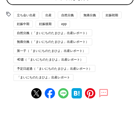
9:00頃
痛みは消えて前駆陣痛だったのかと落胆
立ち会い出産
出産
自然分娩
無痛分娩
妊娠初期
おしるしずっと出てる(茶色/サラサラ？/生理みたい)
妊娠中期
妊娠後期
app
１日生理痛のような腰痛を感じる、なんかだるい
自然分娩（「まいにちのたまひよ」出産レポート）
夫と気分転換に近所のショッピングモールでラーメン食べる
階段昇降して帰って少し家の掃除をする。
無痛分娩（「まいにちのたまひよ」出産レポート）
第一子（「まいにちのたまひよ」出産レポート）
1/13(月)
40週（「まいにちのたまひよ」出産レポート）
AM12:00
おなか下した系の痛みで起きる。
予定日超過（「まいにちのたまひよ」出産レポート）
なんとなく今までの痛みとは違い、夫に助けを求める。
「まいにちのたまひよ」出産レポート
1:30
破水(ジョバジョバ)
急いで準備して病院に向かう。
夫と2人でテンション上がる。
待ちに待った出産！
2:00
病院到着。夫は帰される。