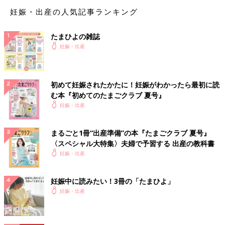
ーはいはい競走」「たまひよ おひるねアート体験」など、家族
妊娠・出産の人気記事ランキング
で楽しめるプログラムもご用意しています！
たまひよの雑誌
妊婦さんのお楽しみコーナーもたくさん
妊娠・出産
初めて妊娠されたかたに！妊娠がわかったら最初に読
む本『初めてのたまごクラブ 夏号』
妊娠・出産
まるごと1冊“出産準備”の本『たまごクラブ 夏号』
〈スペシャル大特集〉夫婦で予習する 出産の教科書
妊娠・出産
妊娠中に読みたい！3冊の「たまひよ」
妊娠・出産