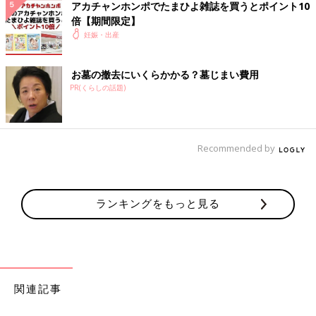
アカチャンホンポでたまひよ雑誌を買うとポイント10
倍【期間限定】
妊娠・出産
「マタニティヨガ」や、書道家による「命名書コーナー」、「マ
タニティベリーペイント（有料）」、妊娠月齢と同じ重さの「
胎
お墓の撤去にいくらかかる？墓じまい費用
児
人形抱っこ体験コーナー」も！
PR(くらしの話題)
※プログラムによっては、抽選または参加人数に限りがありま
す。
Recommended by
同時開催！妊婦さん向け「赤ちゃんを迎える準備講
座」
ランキングをもっと見る
関連記事