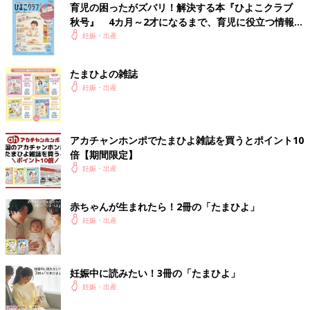
育児の困ったがズバリ！解決する本『ひよこクラブ
秋号』 4カ月～2才になるまで、育児に役立つ情報が
いっぱい！
妊娠・出産
平均満足度90％以上の大人気企画、ママ・パパ向けの学びの場
たまひよの雑誌
「ママtomoパパtomoカレッジ」を、「たまひよ ファミリーパ
妊娠・出産
ーク」と同じパシフィコ横浜にて同時開催します！
「健やかな脳の発達を促す睡眠の力」「これからの教育＆賢い子
アカチャンホンポでたまひよ雑誌を買うとポイント10
に育てるための親の接し方」など、妊娠中から学んでおきたい講
倍【期間限定】
座をご用意しました。ぜひご夫婦でご参加ください！
妊娠・出産
※ママtomoパパtomoカレッジは、別途お申込みが必要です。
※本講座をお申込みいただいたかたは「たまひよ ファミリーパー
赤ちゃんが生まれたら！2冊の「たまひよ」
ク」への参加登録は必要ありません。
妊娠・出産
妊娠中に読みたい！3冊の「たまひよ」
妊娠・出産