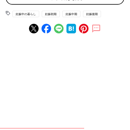
チ講座」、ドラマ『コウノドリ』（TBS金曜ドラマ）のステージ
や、しまじろうと仲間たちのダンスショーも！もちろん無料です
♪
妊娠中の暮らし
妊娠初期
妊娠中期
妊娠後期
大人気！家族で楽しめるプログラム♪
「たまちゃんひよちゃん撮影会」「親子手形」「赤ちゃんスーパ