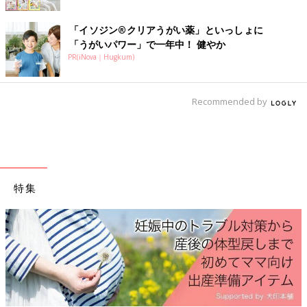
「イソジン®クリアうがい薬」といっしょに
「うがいパワー」で一年中！ 健やか
PR(iNova｜Hugkum)
Recommended by
当日は、「たまひよ ファミリーパーク」のメインキャラクタ
ー、たまちゃん、ひよちゃんもお待ちしています！ぜひ遊びに来
てくださいね♪
なお、１４時３０分からの来場者には、来場者プレゼントに加え
特集
さらにもう一つオリジナルグッズをプレゼントします！１４時３
０分からの来場もご検討ください☆
※全てのプレゼントは数に限りがございます。
「たまひよ ファミリーパーク 2017 in 横浜」
11月3日（祝）パシフィコ横浜★入場無料★
▼詳しいイベント情報は公式サイトで！▼
https://st.benesse.ne.jp/park/