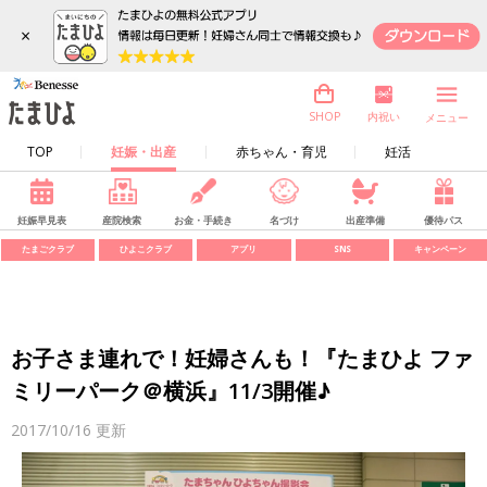
×
内祝い
SHOP
メニュー
TOP
妊娠・出産
赤ちゃん・育児
妊活
妊娠早見表
産院検索
お金・手続き
名づけ
出産準備
優待パス
たまごクラブ
ひよこクラブ
アプリ
SNS
キャンペーン
お子さま連れで！妊婦さんも！『たまひよ ファ
ミリーパーク＠横浜』11/3開催♪
2017/10/16
更新