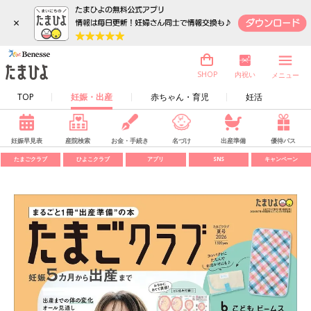
×
内祝い
SHOP
メニュー
TOP
妊娠・出産
赤ちゃん・育児
妊活
妊娠早見表
産院検索
お金・手続き
名づけ
出産準備
優待パス
たまごクラブ
ひよこクラブ
アプリ
SNS
キャンペーン