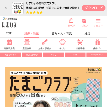
×
内祝い
SHOP
メニュー
TOP
妊娠・出産
赤ちゃん・育児
妊活
妊娠早見表
産院検索
お金・手続き
名づけ
出産準備
優待パス
たまごクラブ
ひよこクラブ
アプリ
SNS
キャンペーン