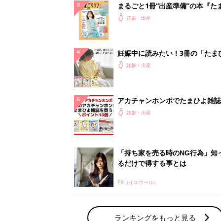
まるごと1冊“出産準備”の本『た
クラブ 夏号』〈スペシャル大特
妊娠・出産
夫婦で予習する 出産の教科書
妊娠中に読みたい！3冊の「たま
よ」
妊娠・出産
アカチャンホンポでたまひよ雑誌
うとポイント10倍【期間限定】
妊娠・出産
「持ち家を売る時のNG行為」知
るだけで得する事とは
PR（イエウール）
ランキングをもっと見る