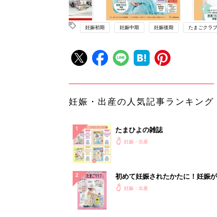
妊娠初期
妊娠中期
妊娠後期
たまごクラ
妊娠・出産の人気記事ランキング
たまひよの雑誌
妊娠・出産
初めて妊娠されたかたに！妊娠が
ったら最初に読む本『初めてのた
妊娠・出産
クラブ 夏号』