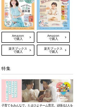
Amazon
Amazon
で購入
で購入
楽天ブックス
楽天ブックス
で購入
で購入
特集
子育てをみんなで。たまひよチーム育児。頑張る2人を