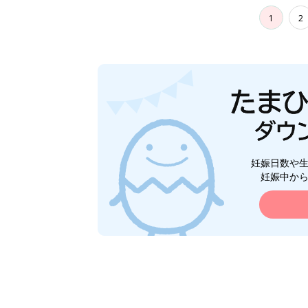
1
2
妊娠日数や
妊娠中か