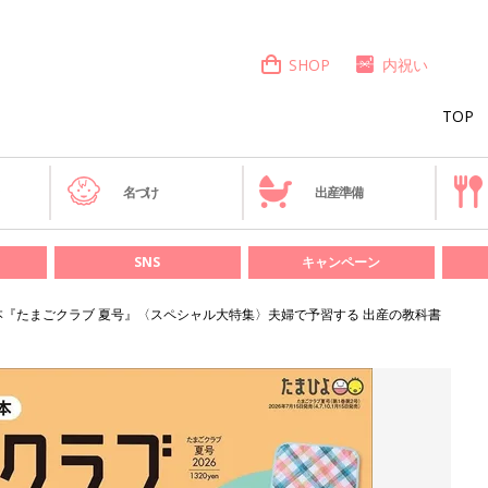
SHOP
内祝い
TOP
き
名づけ
出産準備
SNS
キャンペーン
の本『たまごクラブ 夏号』〈スペシャル大特集〉夫婦で予習する 出産の教科書