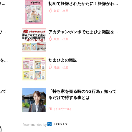
まご
初めて妊娠されたかたに！妊娠がわか
集〉
ったら最初に読む本『初めてのたまご
妊娠・出産
クラブ 夏号』
ひ
アカチャンホンポでたまひよ雑誌を買
うとポイント10倍【期間限定】
妊娠・出産
を買
たまひよの雑誌
妊娠・出産
って
「持ち家を売る時のNG行為」知って
るだけで得する事とは
PR（イエウール）
Recommended by