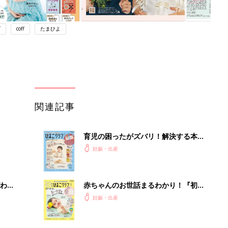
ブ
coff
たまひよ
関連記事
育児の困ったがズバリ！解決する本
『ひよこクラブ 秋号』 4カ月～2才
妊娠・出産
になるまで、育児に役立つ情報がいっ
ぱい！
わか
赤ちゃんのお世話まるわかり！『初め
まご
てのひよこクラブ 夏号』〈巻頭大特
妊娠・出産
集〉初めての授乳がうまくいく！ お
っぱい・ミルクの基本と夏のトラブル
解決テク