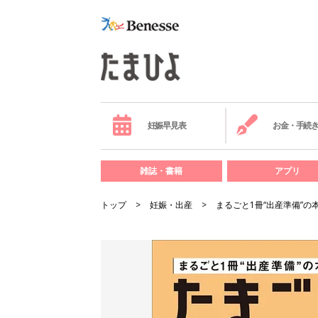
妊娠早見表
お金・手続
雑誌・書籍
アプリ
トップ
妊娠・出産
まるごと1冊“出産準備”