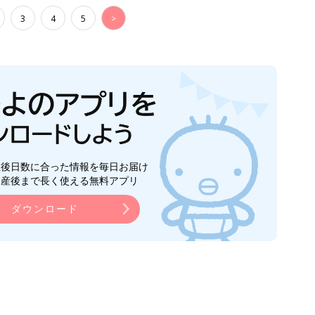
3
4
5
>
生後日数に合った情報を毎日お届け
ら産後まで長く使える無料アプリ
ダウンロード