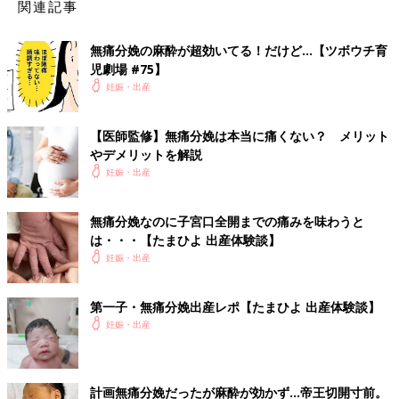
関連記事
無痛分娩の麻酔が超効いてる！だけど…【ツボウチ育
児劇場 #75】
妊娠・出産
【医師監修】無痛分娩は本当に痛くない？ メリット
やデメリットを解説
妊娠・出産
無痛分娩なのに子宮口全開までの痛みを味わうと
は・・・【たまひよ 出産体験談】
妊娠・出産
第一子・無痛分娩出産レポ【たまひよ 出産体験談】
妊娠・出産
計画無痛分娩だったが麻酔が効かず…帝王切開寸前。