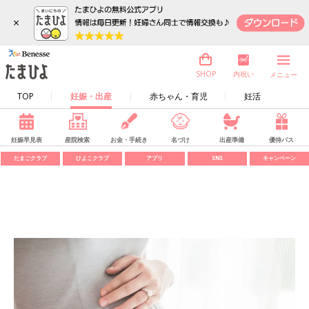
×
内祝い
SHOP
メニュー
TOP
妊娠・出産
赤ちゃん・育児
妊活
妊娠早見表
産院検索
お金・手続き
名づけ
出産準備
優待パス
たまごクラブ
ひよこクラブ
アプリ
SNS
キャンペーン