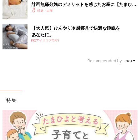
計画無痛分娩のデメリットを感じたお産に【たまひよ
出産体験談】
妊娠・出産
【大人気】ひんやり冷感寝具で快適な睡眠を
あなたに。
PR(アイリスプラザ)
Recommended by
特集