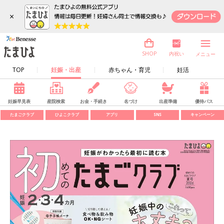
×
内祝い
SHOP
メニュー
TOP
妊娠・出産
赤ちゃん・育児
妊活
妊娠早見表
産院検索
お金・手続き
名づけ
出産準備
優待パス
たまごクラブ
ひよこクラブ
アプリ
SNS
キャンペーン