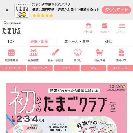
×
内祝い
SHOP
メニュー
TOP
妊娠・出産
赤ちゃん・育児
妊活
妊娠早見表
産院検索
お金・手続き
名づけ
出産準備
優待パス
たまごクラブ
ひよこクラブ
アプリ
SNS
キャンペーン