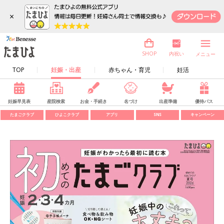
×
内祝い
SHOP
メニュー
TOP
妊娠・出産
赤ちゃん・育児
妊活
妊娠早見表
産院検索
お金・手続き
名づけ
出産準備
優待パス
たまごクラブ
ひよこクラブ
アプリ
SNS
キャンペーン