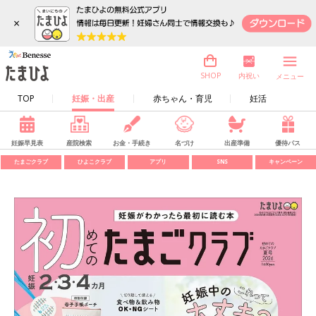
×
内祝い
SHOP
メニュー
TOP
妊娠・出産
赤ちゃん・育児
妊活
妊娠早見表
産院検索
お金・手続き
名づけ
出産準備
優待パス
たまごクラブ
ひよこクラブ
アプリ
SNS
キャンペーン