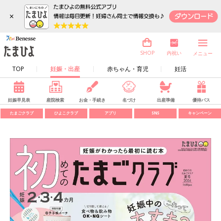
×
内祝い
SHOP
メニュー
TOP
妊娠・出産
赤ちゃん・育児
妊活
妊娠早見表
産院検索
お金・手続き
名づけ
出産準備
優待パス
たまごクラブ
ひよこクラブ
アプリ
SNS
キャンペーン