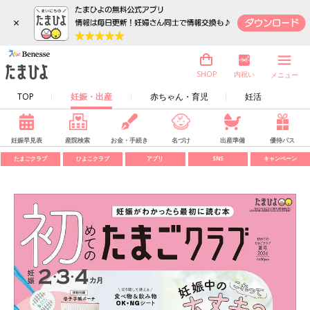
×
内祝い
SHOP
メニュー
TOP
妊娠・出産
赤ちゃん・育児
妊活
妊娠早見表
産院検索
お金・手続き
名づけ
出産準備
優待パス
たまごクラブ
ひよこクラブ
アプリ
SNS
キャンペーン