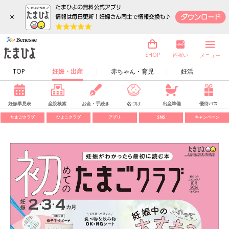
×
内祝い
SHOP
メニュー
TOP
妊娠・出産
赤ちゃん・育児
妊活
妊娠早見表
産院検索
お金・手続き
名づけ
出産準備
優待パス
たまごクラブ
ひよこクラブ
アプリ
SNS
キャンペーン