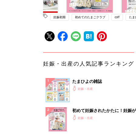
妊娠初期
初めてのたまごクラブ
coff
たま
妊娠・出産の人気記事ランキング
たまひよの雑誌
妊娠・出産
初めて妊娠されたかたに！妊娠が
ったら最初に読む本『初めてのた
妊娠・出産
クラブ 夏号』