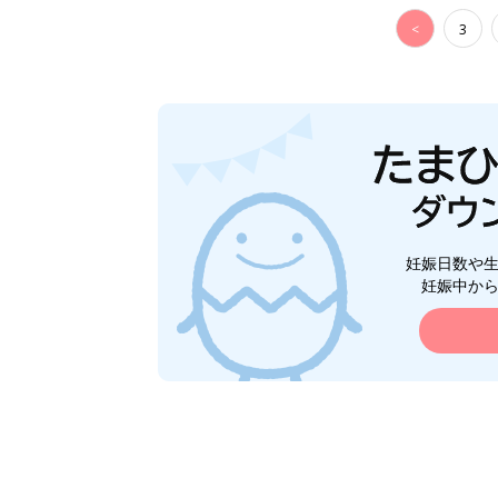
<
3
妊娠日数や
妊娠中か