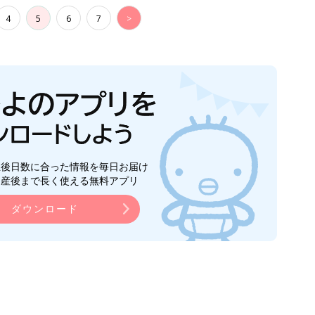
4
5
6
7
>
生後日数に合った情報を毎日お届け
ら産後まで長く使える無料アプリ
ダウンロード