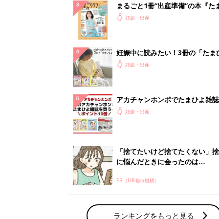
まるごと1冊“出産準備”の本『た
クラブ 夏号』〈スペシャル大特
妊娠・出産
夫婦で予習する 出産の教科書
妊娠中に読みたい！3冊の「たま
よ」
妊娠・出産
アカチャンホンポでたまひよ雑誌
うとポイント10倍【期間限定】
妊娠・出産
「捨てたいけど捨てたくない」捨
に悩んだときに会ったのは…
PR（UR都市機構）
ランキングをもっと見る