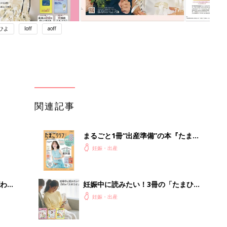
ひよ
loff
aoff
関連記事
まるごと1冊“出産準備”の本『たまご
クラブ 夏号』〈スペシャル大特集〉
妊娠・出産
夫婦で予習する 出産の教科書
わか
妊娠中に読みたい！3冊の「たまひ
まご
よ」
妊娠・出産