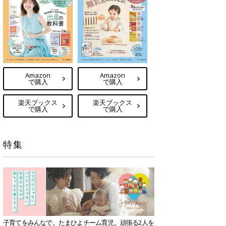
Amazon
Amazon
で購入
で購入
楽天ブックス
楽天ブックス
で購入
で購入
特集
子育てをみんなで。たまひよチーム育児。頑張る2人を