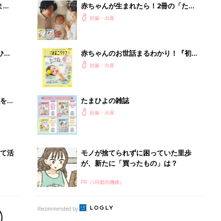
まご
赤ちゃんが生まれたら！2冊の「たま
集〉
ひよ」
妊娠・出産
ひ
赤ちゃんのお世話まるわかり！『初め
てのひよこクラブ 夏号』〈巻頭大特
妊娠・出産
集〉初めての授乳がうまくいく！ お
っぱい・ミルクの基本と夏のトラブル
解決テク
を買
たまひよの雑誌
妊娠・出産
て活
モノが捨てられずに困っていた里歩
が、新たに「買ったもの」は？
PR（UR都市機構）
Recommended by