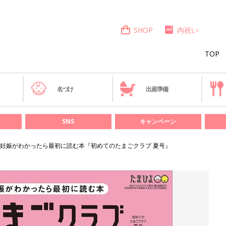
SHOP
内祝い
TOP
き
名づけ
出産準備
SNS
キャンペーン
妊娠がわかったら最初に読む本『初めてのたまごクラブ 夏号』