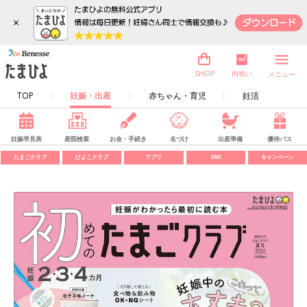
×
内祝い
SHOP
メニュー
TOP
妊娠・出産
赤ちゃん・育児
妊活
妊娠早見表
産院検索
お金・手続き
名づけ
出産準備
優待パス
たまごクラブ
ひよこクラブ
アプリ
SNS
キャンペーン