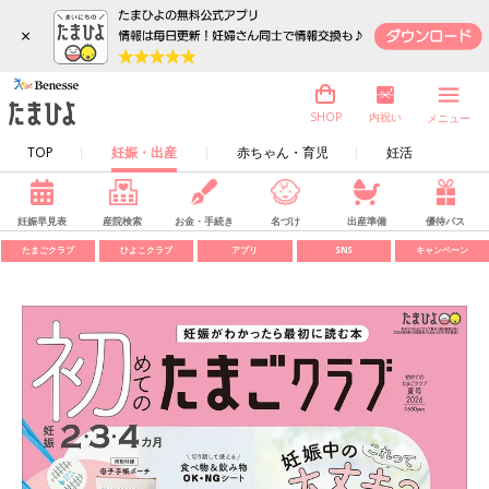
×
内祝い
SHOP
メニュー
TOP
妊娠・出産
赤ちゃん・育児
妊活
妊娠早見表
産院検索
お金・手続き
名づけ
出産準備
優待パス
たまごクラブ
ひよこクラブ
アプリ
SNS
キャンペーン