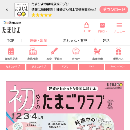
×
内祝い
SHOP
メニュー
TOP
妊娠・出産
赤ちゃん・育児
妊活
妊娠早見表
産院検索
お金・手続き
名づけ
出産準備
優待パス
たまごクラブ
ひよこクラブ
アプリ
SNS
キャンペーン