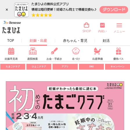
×
内祝い
SHOP
メニュー
TOP
妊娠・出産
赤ちゃん・育児
妊活
妊娠早見表
産院検索
お金・手続き
名づけ
出産準備
優待パス
たまごクラブ
ひよこクラブ
アプリ
SNS
キャンペーン