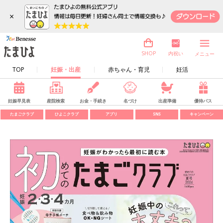
×
内祝い
SHOP
メニュー
TOP
妊娠・出産
赤ちゃん・育児
妊活
妊娠早見表
産院検索
お金・手続き
名づけ
出産準備
優待パス
たまごクラブ
ひよこクラブ
アプリ
SNS
キャンペーン