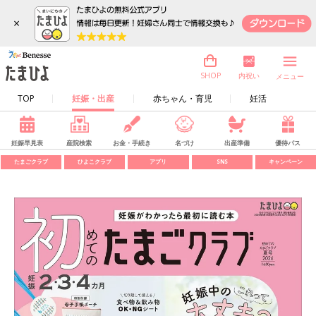
×
内祝い
SHOP
メニュー
TOP
妊娠・出産
赤ちゃん・育児
妊活
妊娠早見表
産院検索
お金・手続き
名づけ
出産準備
優待パス
たまごクラブ
ひよこクラブ
アプリ
SNS
キャンペーン