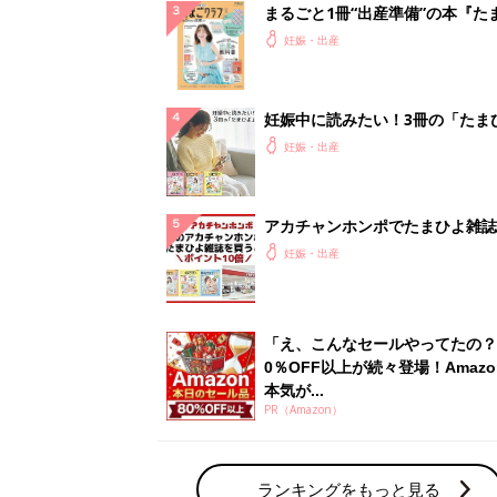
まるごと1冊“出産準備”の本『た
クラブ 夏号』〈スペシャル大特
妊娠・出産
夫婦で予習する 出産の教科書
妊娠中に読みたい！3冊の「たま
よ」
妊娠・出産
アカチャンホンポでたまひよ雑誌
うとポイント10倍【期間限定】
妊娠・出産
「え、こんなセールやってたの？
0％OFF以上が続々登場！Amazo
本気が...
PR（Amazon）
ランキングをもっと見る