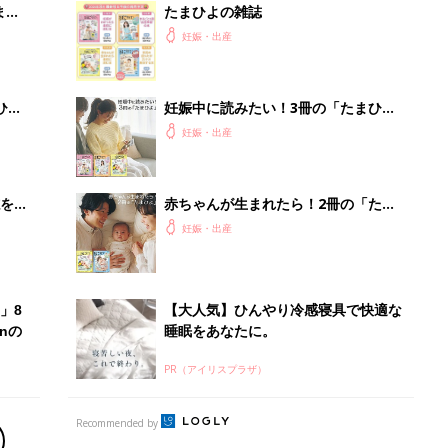
まご
たまひよの雑誌
集〉
妊娠・出産
ひ
妊娠中に読みたい！3冊の「たまひ
よ」
妊娠・出産
を買
赤ちゃんが生まれたら！2冊の「たま
ひよ」
妊娠・出産
」8
【大人気】ひんやり冷感寝具で快適な
nの
睡眠をあなたに。
PR（アイリスプラザ）
Recommended by