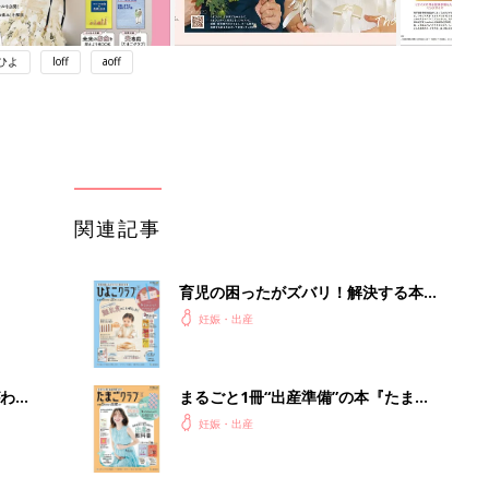
ひよ
loff
aoff
関連記事
育児の困ったがズバリ！解決する本
『ひよこクラブ 秋号』 4カ月～2才
妊娠・出産
になるまで、育児に役立つ情報がいっ
ぱい！
わか
まるごと1冊“出産準備”の本『たまご
まご
クラブ 夏号』〈スペシャル大特集〉
妊娠・出産
夫婦で予習する 出産の教科書