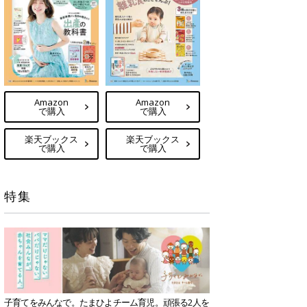
Amazon
Amazon
で購入
で購入
楽天ブックス
楽天ブックス
で購入
で購入
特集
子育てをみんなで。たまひよチーム育児。頑張る2人を