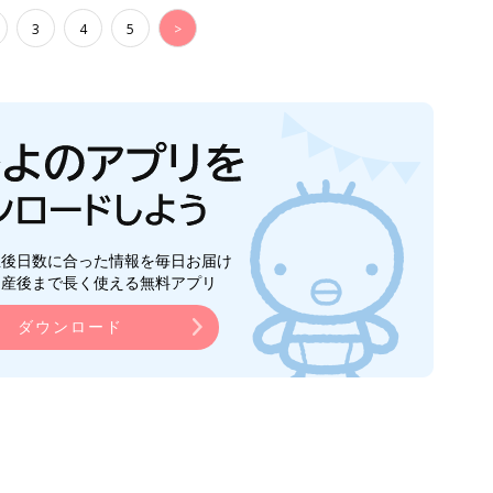
3
4
5
>
生後日数に合った情報を毎日お届け
ら産後まで長く使える無料アプリ
ダウンロード