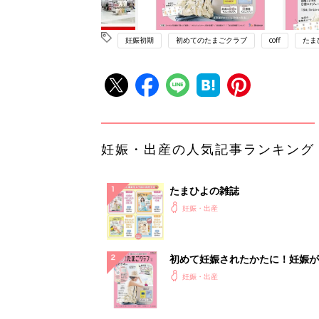
妊娠初期
初めてのたまごクラブ
coff
たま
妊娠・出産の人気記事ランキング
たまひよの雑誌
妊娠・出産
初めて妊娠されたかたに！妊娠が
ったら最初に読む本『初めてのた
妊娠・出産
クラブ 夏号』