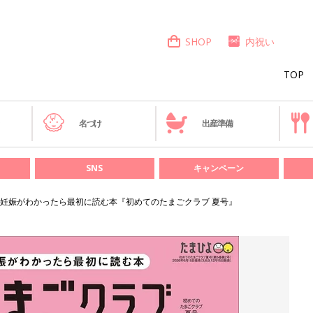
SHOP
内祝い
TOP
き
名づけ
出産準備
SNS
キャンペーン
妊娠がわかったら最初に読む本『初めてのたまごクラブ 夏号』