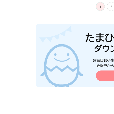
1
2
妊娠日数や
妊娠中か