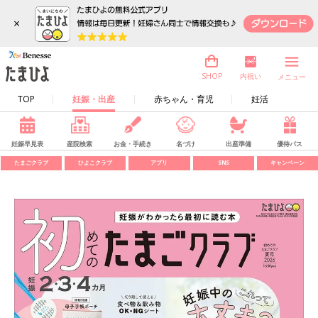
×
内祝い
SHOP
メニュー
TOP
妊娠・出産
赤ちゃん・育児
妊活
妊娠早見表
産院検索
お金・手続き
名づけ
出産準備
優待パス
たまごクラブ
ひよこクラブ
アプリ
SNS
キャンペーン