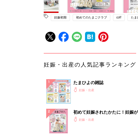
妊娠初期
初めてのたまごクラブ
coff
たま
妊娠・出産の人気記事ランキング
たまひよの雑誌
妊娠・出産
初めて妊娠されたかたに！妊娠が
ったら最初に読む本『初めてのた
妊娠・出産
クラブ 夏号』