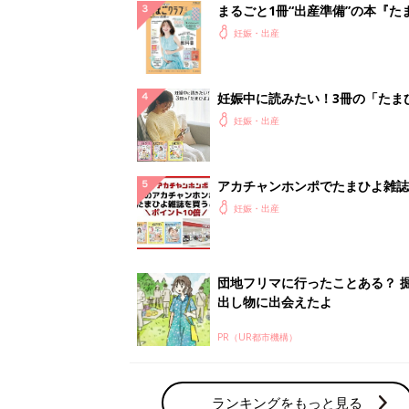
まるごと1冊“出産準備”の本『た
クラブ 夏号』〈スペシャル大特
妊娠・出産
夫婦で予習する 出産の教科書
妊娠中に読みたい！3冊の「たま
よ」
妊娠・出産
アカチャンホンポでたまひよ雑誌
うとポイント10倍【期間限定】
妊娠・出産
団地フリマに行ったことある？ 
出し物に出会えたよ
PR（UR都市機構）
ランキングをもっと見る