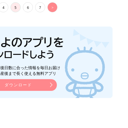
4
5
6
7
>
生後日数に合った情報を毎日お届け
ら産後まで長く使える無料アプリ
ダウンロード