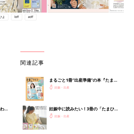
ひよ
loff
aoff
関連記事
まるごと1冊“出産準備”の本『たまご
クラブ 夏号』〈スペシャル大特集〉
妊娠・出産
夫婦で予習する 出産の教科書
わか
妊娠中に読みたい！3冊の「たまひ
まご
よ」
妊娠・出産