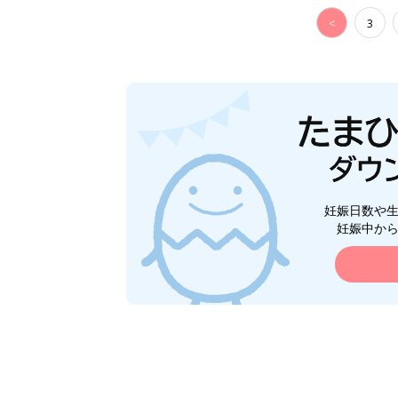
<
3
妊娠日数や
妊娠中か