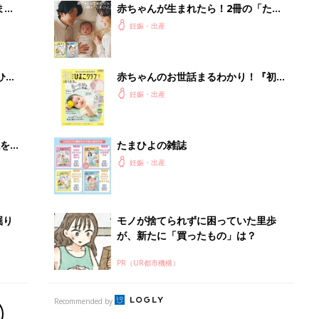
まご
赤ちゃんが生まれたら！2冊の「たま
集〉
ひよ」
妊娠・出産
ひ
赤ちゃんのお世話まるわかり！『初め
てのひよこクラブ 夏号』〈巻頭大特
妊娠・出産
集〉初めての授乳がうまくいく！ お
っぱい・ミルクの基本と夏のトラブル
解決テク
を買
たまひよの雑誌
妊娠・出産
掘り
モノが捨てられずに困っていた里歩
が、新たに「買ったもの」は？
PR（UR都市機構）
Recommended by