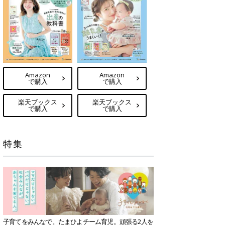
Amazon
Amazon
で購入
で購入
楽天ブックス
楽天ブックス
で購入
で購入
特集
子育てをみんなで。たまひよチーム育児。頑張る2人を