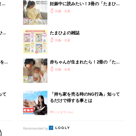
まご
妊娠中に読みたい！3冊の「たまひ
集〉
よ」
妊娠・出産
ひ
たまひよの雑誌
妊娠・出産
を買
赤ちゃんが生まれたら！2冊の「たま
ひよ」
妊娠・出産
って
「持ち家を売る時のNG行為」知って
るだけで得する事とは
PR（イエウール）
Recommended by