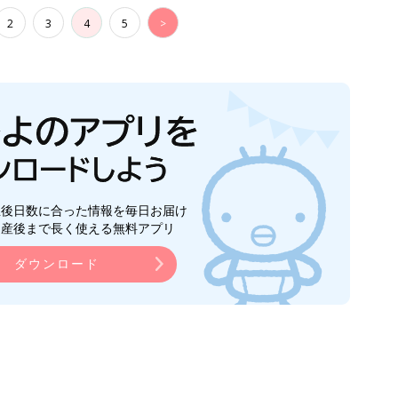
2
3
4
5
>
生後日数に合った情報を毎日お届け
ら産後まで長く使える無料アプリ
ダウンロード