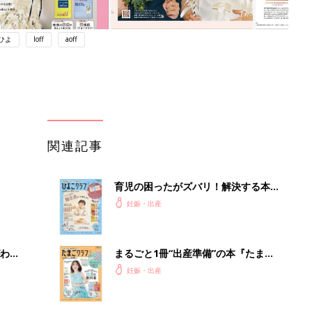
ひよ
loff
aoff
関連記事
育児の困ったがズバリ！解決する本
『ひよこクラブ 秋号』 4カ月～2才
妊娠・出産
になるまで、育児に役立つ情報がいっ
ぱい！
わか
まるごと1冊“出産準備”の本『たまご
まご
クラブ 夏号』〈スペシャル大特集〉
妊娠・出産
夫婦で予習する 出産の教科書