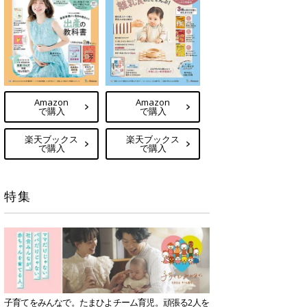
Amazon
Amazon
で購入
で購入
楽天ブックス
楽天ブックス
で購入
で購入
特集
子育てをみんなで。たまひよチーム育児。頑張る2人を