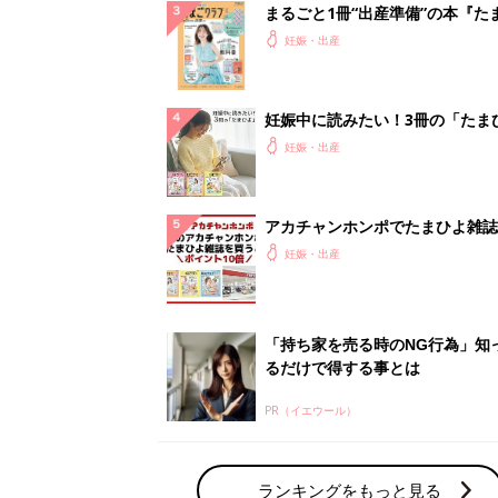
まるごと1冊“出産準備”の本『た
クラブ 夏号』〈スペシャル大特
妊娠・出産
夫婦で予習する 出産の教科書
妊娠中に読みたい！3冊の「たま
よ」
妊娠・出産
アカチャンホンポでたまひよ雑誌
うとポイント10倍【期間限定】
妊娠・出産
「持ち家を売る時のNG行為」知
るだけで得する事とは
PR（イエウール）
ランキングをもっと見る