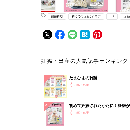
妊娠初期
初めてのたまごクラブ
coff
たま
妊娠・出産の人気記事ランキング
たまひよの雑誌
妊娠・出産
初めて妊娠されたかたに！妊娠が
ったら最初に読む本『初めてのた
妊娠・出産
クラブ 夏号』