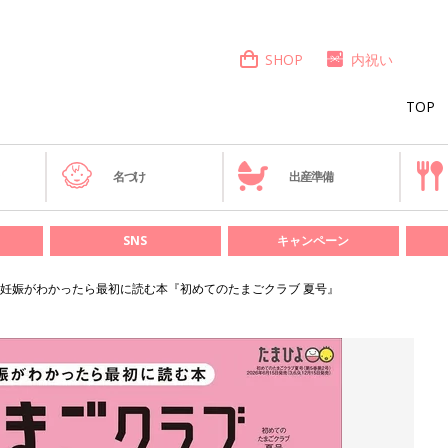
SHOP
内祝い
TOP
き
名づけ
出産準備
SNS
キャンペーン
妊娠がわかったら最初に読む本『初めてのたまごクラブ 夏号』