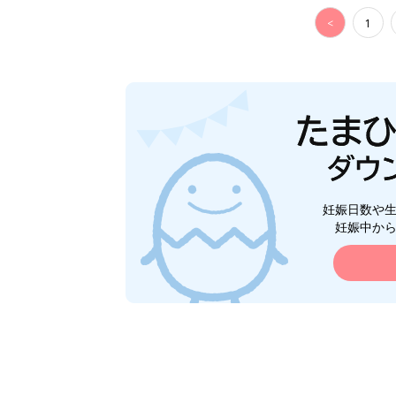
<
1
妊娠日数や
妊娠中か