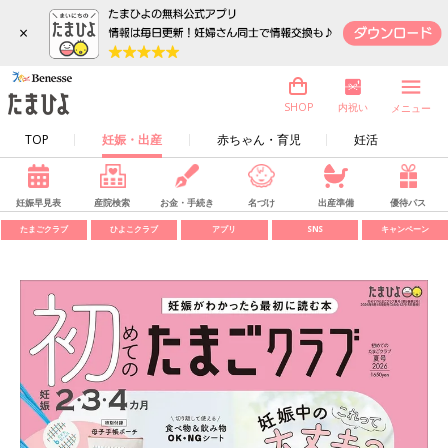
×
内祝い
SHOP
メニュー
TOP
妊娠・出産
赤ちゃん・育児
妊活
妊娠早見表
産院検索
お金・手続き
名づけ
出産準備
優待パス
たまごクラブ
ひよこクラブ
アプリ
SNS
キャンペーン