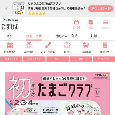
×
内祝い
SHOP
メニュー
TOP
妊娠・出産
赤ちゃん・育児
妊活
妊娠早見表
産院検索
お金・手続き
名づけ
出産準備
優待パス
たまごクラブ
ひよこクラブ
アプリ
SNS
キャンペーン