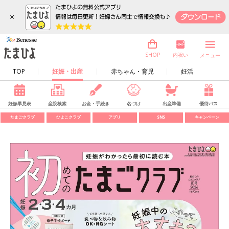
×
内祝い
SHOP
メニュー
TOP
妊娠・出産
赤ちゃん・育児
妊活
妊娠早見表
産院検索
お金・手続き
名づけ
出産準備
優待パス
たまごクラブ
ひよこクラブ
アプリ
SNS
キャンペーン