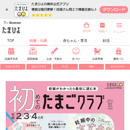
×
内祝い
SHOP
メニュー
TOP
妊娠・出産
赤ちゃん・育児
妊活
妊娠早見表
産院検索
お金・手続き
名づけ
出産準備
優待パス
たまごクラブ
ひよこクラブ
アプリ
SNS
キャンペーン