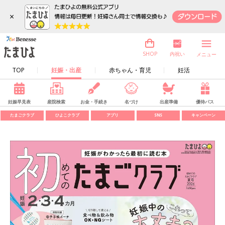
×
内祝い
SHOP
メニュー
TOP
妊娠・出産
赤ちゃん・育児
妊活
妊娠早見表
産院検索
お金・手続き
名づけ
出産準備
優待パス
たまごクラブ
ひよこクラブ
アプリ
SNS
キャンペーン