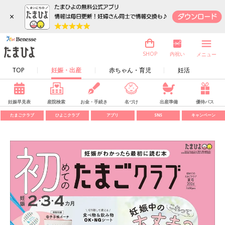
×
内祝い
SHOP
メニュー
TOP
妊娠・出産
赤ちゃん・育児
妊活
妊娠早見表
産院検索
お金・手続き
名づけ
出産準備
優待パス
たまごクラブ
ひよこクラブ
アプリ
SNS
キャンペーン