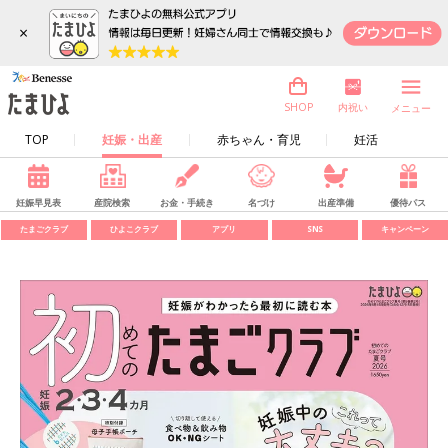
×
内祝い
SHOP
メニュー
TOP
妊娠・出産
赤ちゃん・育児
妊活
妊娠早見表
産院検索
お金・手続き
名づけ
出産準備
優待パス
たまごクラブ
ひよこクラブ
アプリ
SNS
キャンペーン