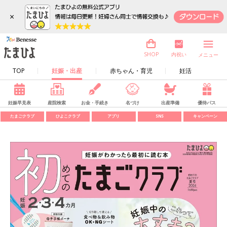
×
内祝い
SHOP
メニュー
TOP
妊娠・出産
赤ちゃん・育児
妊活
妊娠早見表
産院検索
お金・手続き
名づけ
出産準備
優待パス
たまごクラブ
ひよこクラブ
アプリ
SNS
キャンペーン